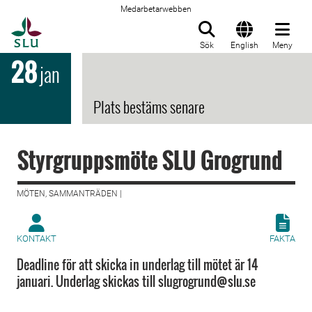
Medarbetarwebben
Till startsida
Sök
English
Meny
28
jan
Plats bestäms senare
Styrgruppsmöte SLU Grogrund
MÖTEN, SAMMANTRÄDEN |
KONTAKT
FAKTA
Deadline för att skicka in underlag till mötet är 14
januari. Underlag skickas till slugrogrund@slu.se