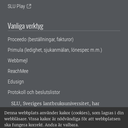
SLU Play
Vanliga verktyg
Proceedo (beställningar, fakturor)
Primula (ledighet, sjukanmälan, lönespec m.m.)
Webbmejl
ReachMee
Edusign
Protokoll och beslutslistor
SLU, Sveriges lantbruksuniversitet, har
verksamhet över hela Sverige. Huvudorter är
Denna webbplats använder kakor (cookies), som lagras i din
Alnarp, Uppsala och Umeå.
SLU är
webbläsare. Vissa kakor är nödvändiga för att webbplatsen
miljöcertifierat enligt ISO 14001. •
Telefon:
ska fungera korrekt. Andra är valbara.