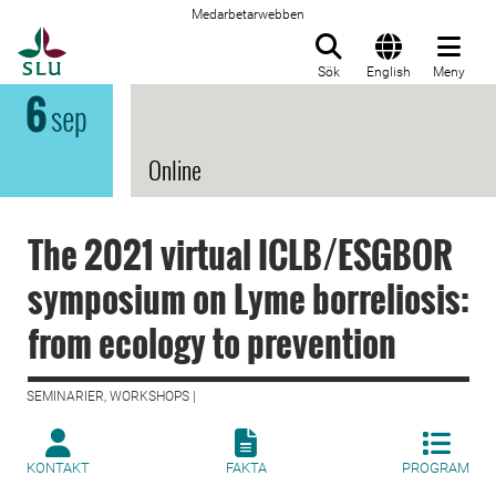
Medarbetarwebben
Till startsida
Sök
English
Meny
6
sep
Online
The 2021 virtual ICLB/ESGBOR
symposium on Lyme borreliosis:
from ecology to prevention
SEMINARIER, WORKSHOPS |
KONTAKT
FAKTA
PROGRAM