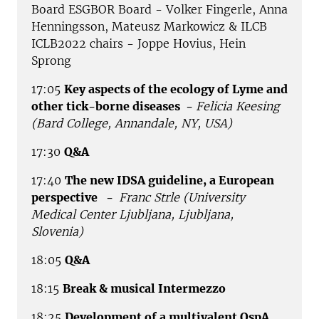
Board ESGBOR Board - Volker Fingerle, Anna
Henningsson, Mateusz Markowicz & ILCB
ICLB2022 chairs - Joppe Hovius, Hein
Sprong
17:05
Key aspects of the ecology of Lyme and
other tick-borne diseases -
Felicia Keesing
(Bard College, Annandale, NY, USA)
17:30
Q&A
17:40
The new IDSA guideline, a European
perspective -
Franc Strle (University
Medical Center Ljubljana, Ljubljana,
Slovenia)
18:05
Q&A
18:15
Break & musical Intermezzo
18:25
Development of a multivalent OspA