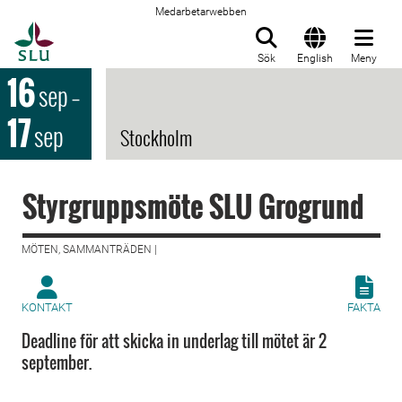
Medarbetarwebben
Till startsida
Sök
English
Meny
16
sep
–
17
sep
Stockholm
Styrgruppsmöte SLU Grogrund
MÖTEN, SAMMANTRÄDEN |
KONTAKT
FAKTA
Deadline för att skicka in underlag till mötet är 2
september.