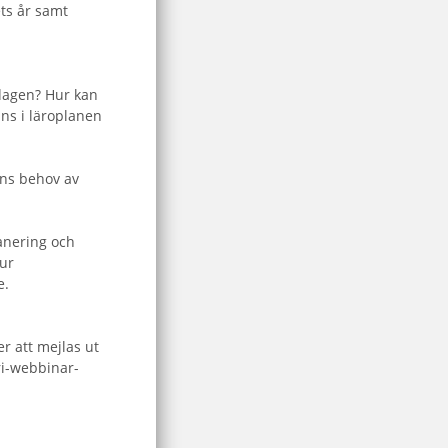
ets år samt
ldagen? Hur kan
ns i läroplanen
arns behov av
lanering och
hur
e.
r att mejlas ut
ri-webbinar-