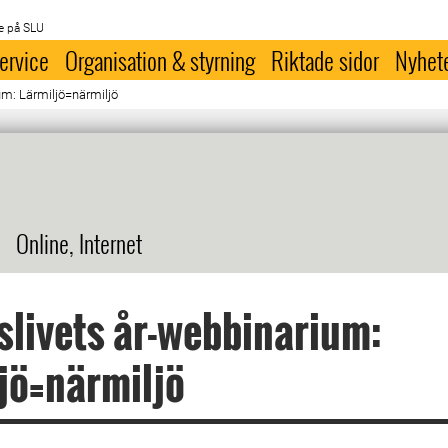
e på SLU
ervice
Organisation & styrning
Riktade sidor
Nyhet
ium: Lärmiljö=närmiljö
Online, Internet
tslivets år-webbinarium:
jö=närmiljö