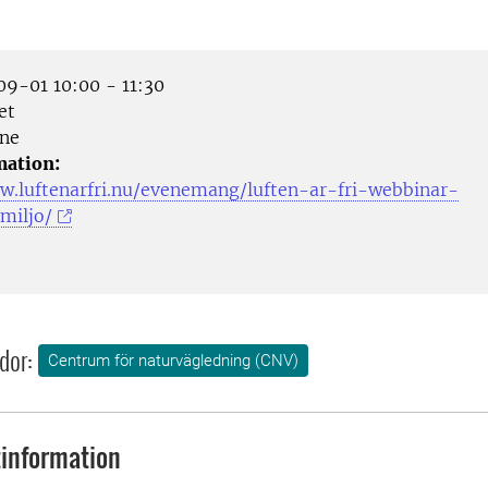
9-01 10:00 - 11:30
et
ne
mation:
w.luftenarfri.nu/evenemang/luften-ar-fri-webbinar-
miljo/
dor:
Centrum för naturvägledning (CNV)
information