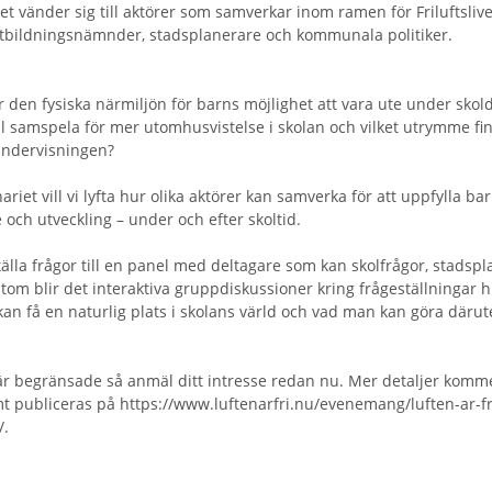
t vänder sig till aktörer som samverkar inom ramen för Friluftsliv
utbildningsnämnder, stadsplanerare och kommunala politiker.
ar den fysiska närmiljön för barns möjlighet att vara ute under sko
l samspela för mer utomhusvistelse i skolan och vilket utrymme fin
t undervisningen?
ariet vill vi lyfta hur olika aktörer kan samverka för att uppfylla b
e och utveckling – under och efter skoltid.
älla frågor till en panel med deltagare som kan skolfrågor, stadsp
sutom blir det interaktiva gruppdiskussioner kring frågeställningar 
an få en naturlig plats i skolans värld och vad man kan göra därut
 är begränsade så anmäl ditt intresse redan nu. Mer detaljer komme
mt publiceras på https://www.luftenarfri.nu/evenemang/luften-ar-f
/.