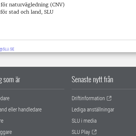
för naturvägledning (CNV)
 för stad och land, SLU
@SLU.SE
ig som är
Senaste nytt från
edare
Driftinformation
and eller handledare
Lediga anställningar
re
SLU i media
ggare
SLU Play