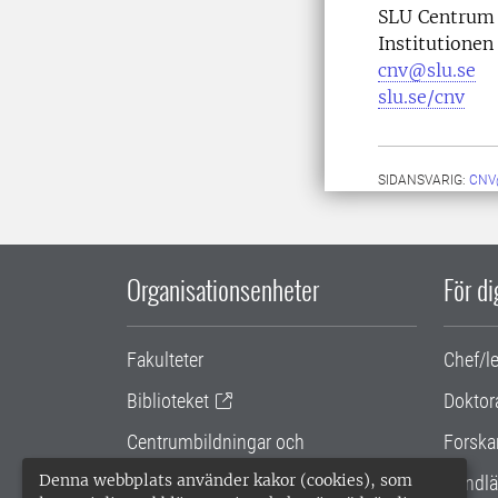
SLU Centrum 
Institutionen
cnv@slu.se
slu.se/cnv
SIDANSVARIG:
CNV
Organisationsenheter
För d
Fakulteter
Chef/l
Biblioteket
Doktor
Centrumbildningar och
Forska
samarbetsprojekt
Denna webbplats använder kakor (cookies), som
Handlä