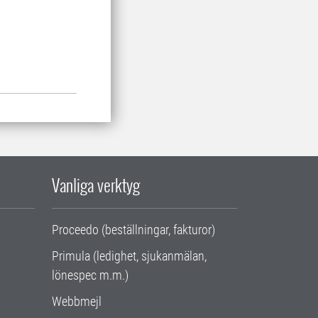
Vanliga verktyg
Proceedo (beställningar, fakturor)
Primula (ledighet, sjukanmälan,
lönespec m.m.)
Webbmejl