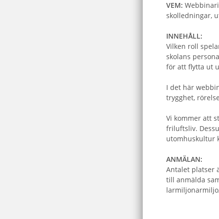
VEM:
Webbinarie
skolledningar, 
INNEHÅLL:
Vilken roll spel
skolans persona
för att flytta u
I det här webbin
trygghet, rörels
Vi kommer att st
friluftsliv. Des
utomhuskultur k
ANMÄLAN:
Antalet platser
till anmälda sa
larmiljonarmiljo