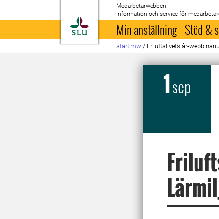
Medarbetarwebben
Information och service för medarbetar
Till startsida
Min anställning
Stöd & s
start mw
/
Friluftslivets år-webbinar
1
sep
Friluf
Lärmil