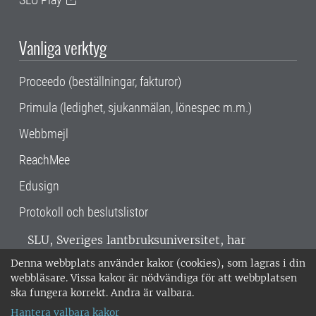
Vanliga verktyg
Proceedo (beställningar, fakturor)
Primula (ledighet, sjukanmälan, lönespec m.m.)
Webbmejl
ReachMee
Edusign
Protokoll och beslutslistor
SLU, Sveriges lantbruksuniversitet, har
verksamhet över hela Sverige. Huvudorter är
Denna webbplats använder kakor (cookies), som lagras i din
Alnarp, Uppsala och Umeå.
SLU är
webbläsare. Vissa kakor är nödvändiga för att webbplatsen
miljöcertifierat enligt ISO 14001. •
Telefon:
ska fungera korrekt. Andra är valbara.
018-67 10 00 • Org nr: 202100-2817 •
Om
Hantera valbara kakor