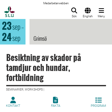
Medarbetarwebben
Till startsida
Sök
English
Meny
23
sep
–
24
sep
Grimsö
Besiktning av skador på
tamdjur och hundar,
fortbildning
SEMINARIER, WORKSHOPS |
KONTAKT
FAKTA
PROGRAM