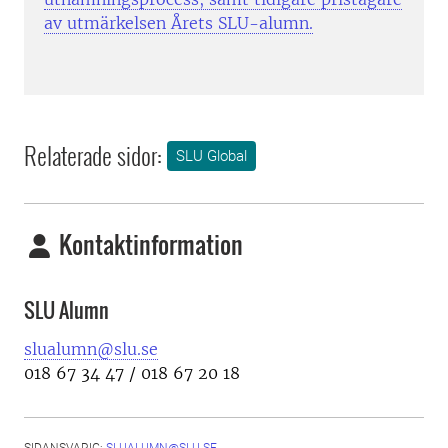
av utmärkelsen Årets SLU-alumn.
Relaterade sidor:
SLU Global
Kontaktinformation
SLU Alumn
slualumn@slu.se
018 67 34 47 / 018 67 20 18
SIDANSVARIG:
SLUALUMN@SLU.SE