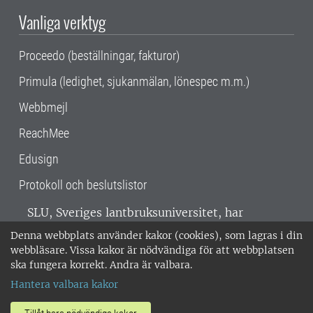
Vanliga verktyg
Proceedo (beställningar, fakturor)
Primula (ledighet, sjukanmälan, lönespec m.m.)
Webbmejl
ReachMee
Edusign
Protokoll och beslutslistor
SLU, Sveriges lantbruksuniversitet, har
verksamhet över hela Sverige. Huvudorter är
Denna webbplats använder kakor (cookies), som lagras i din
Alnarp, Uppsala och Umeå.
SLU är
webbläsare. Vissa kakor är nödvändiga för att webbplatsen
miljöcertifierat enligt ISO 14001. •
Telefon:
ska fungera korrekt. Andra är valbara.
018-67 10 00 • Org nr: 202100-2817 •
Om
Hantera valbara kakor
medarbetarwebben
•
SLU:s fakturaadress
•
Om SLU:s webbplatser
•
Vid KRIS