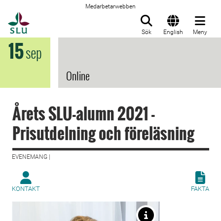
Medarbetarwebben
Till startsida
Sök
English
Meny
15
sep
Online
Årets SLU-alumn 2021 -
Prisutdelning och föreläsning
EVENEMANG |
KONTAKT
FAKTA