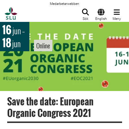
Medarbetarwebben
Till startsida
Sök
English
Meny
16
jun
–
18
jun
Online
Save the date: European
Organic Congress 2021