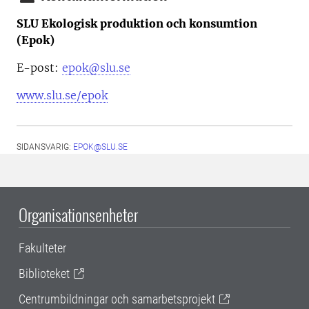
SLU Ekologisk produktion och konsumtion
(Epok)
E-post:
epok@slu.se
www.slu.se/epok
SIDANSVARIG:
EPOK@SLU.SE
Organisationsenheter
Fakulteter
Biblioteket
Centrumbildningar och samarbetsprojekt