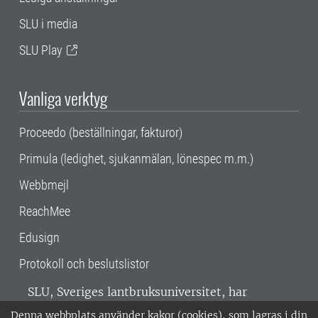
SLU i media
SLU Play
Vanliga verktyg
Proceedo (beställningar, fakturor)
Primula (ledighet, sjukanmälan, lönespec m.m.)
Webbmejl
ReachMee
Edusign
Protokoll och beslutslistor
SLU, Sveriges lantbruksuniversitet, har
verksamhet över hela Sverige. Huvudorter är
Denna webbplats använder kakor (cookies), som lagras i din