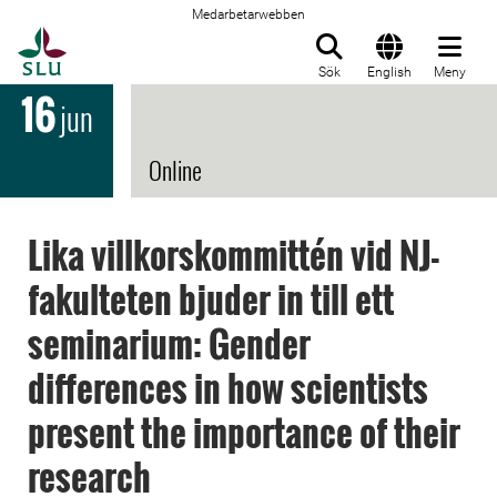
Medarbetarwebben
Till startsida
Sök
English
Meny
16
jun
Online
Lika villkorskommittén vid NJ-
fakulteten bjuder in till ett
seminarium: Gender
differences in how scientists
present the importance of their
research