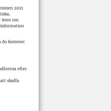
erminen 2021
tiska,
ar även om
r information
och du kommer
adörerna efter
att skaffa