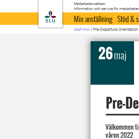
Medarbetarwebben
Information och service för medarbetar
Till startsida
Min anställning
Stöd & s
start mw
/
Pre-Departure Orientation
26
maj
Pre-De
Välkommen til
våren 2022