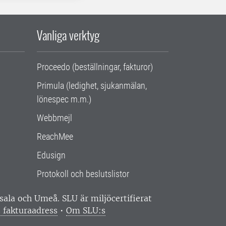
Vanliga verktyg
Proceedo (beställningar, fakturor)
Primula (ledighet, sjukanmälan,
lönespec m.m.)
Webbmejl
ReachMee
Edusign
Protokoll och beslutslistor
ppsala och Umeå.
SLU är miljöcertifierat
 fakturaadress
•
Om SLU:s