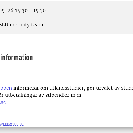
5-26 14:30 - 15:30
SLU mobility team
information
uppen
informerar om utlandsstudier, gör urvalet av stud
r utbetalningar av stipendier m.m.
.se
-WEBB@SLU.SE