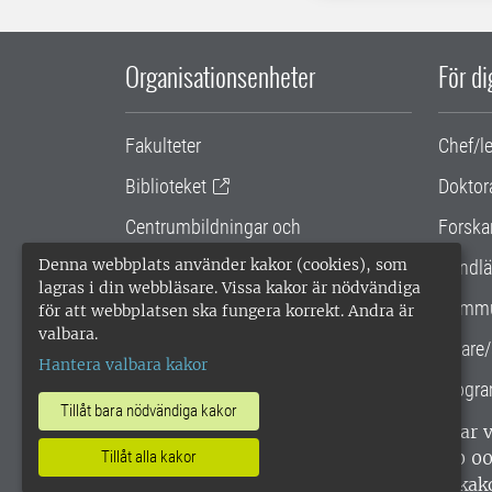
Organisationsenheter
För d
Fakulteter
Chef/l
Biblioteket
Doktor
Centrumbildningar och
Forska
samarbetsprojekt
Denna webbplats använder kakor (cookies), som
Handlä
lagras i din webbläsare. Vissa kakor är nödvändiga
Gemensamma verksamhetsstödet
Kommu
för att webbplatsen ska fungera korrekt. Andra är
valbara.
SLU Holding
Lärare/
Hantera valbara kakor
Progra
Tillåt bara nödvändiga kakor
SLU, Sveriges lantbruksuniversitet, har
enligt ISO 14001. •
Telefon: 018-67 10 0
Tillåt alla kakor
webbplatser
•
Vid KRIS
•
Hantera kak