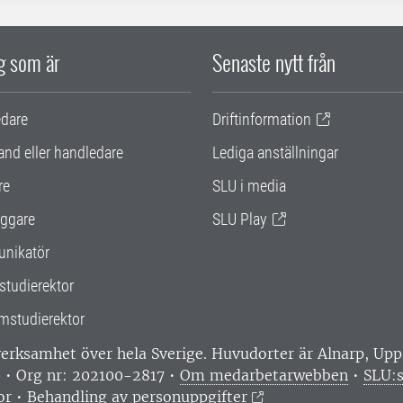
ig som är
Senaste nytt från
edare
Driftinformation
and eller handledare
Lediga anställningar
re
SLU i media
ggare
SLU Play
nikatör
studierektor
mstudierektor
 verksamhet över hela Sverige. Huvudorter är Alnarp, U
0 • Org nr: 202100-2817 •
Om medarbetarwebben
•
SLU:s
or
•
Behandling av personuppgifter