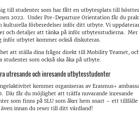
sig till studenter som har fått en utbytesplats till höstt
inen 2022. Under Pre-Departure Orientation får du prak
ch kulturella förberedelser inför ditt utbyte. Vi uppdater
jer och detaljer att tänka på inför utbytesstudierna. Me
 inför utbytet kommer också diskuteras.
het att ställa dina frågor direkt till Mobility Teamet, 
ra studenter som också ska åka på utbyte.
ra utresande och inresande utbytesstudenter
mingelaktivitet kommer organiseras av Erasmus+ ambass
0. Där får du möjlighet att träffa nuvarande inresande
ter som finns på SLU som åker hem snart – ett tillfälle 
även innan du reser till ditt värdland!