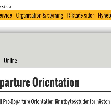
e på SLU
ervice
Organisation & styrning
Riktade sidor
Nyhet
Online
parture Orientation
l Pre-Departure Orientation för utbytesstudenter hösten