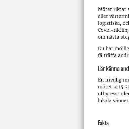
Mötet riktar 
eller vårterm
logistiska, o
Covid-riktlin
om nästa steg
Du har möjlig
få träffa and
Lär känna and
En frivillig 
mötet kl.15:3
utbytesstuden
lokala vänner 
Fakta