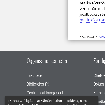
Malin Ekstr
veterinärmedi
jordbruksvet
malin.ekstro
SIDANSVARIG:
MW-
Organisationsenheter
För d
Fakulteter
Chef/l
Biblioteket
Doktor
Centrumbildningar och
Forska
samarbetsprojekt
Denna webbplats använder kakor (cookies), som
Handlä