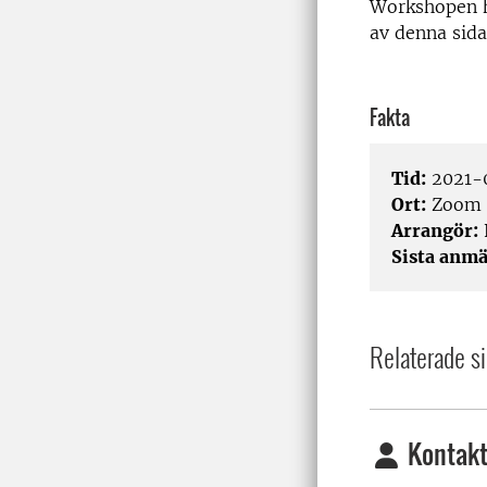
Workshopen h
av denna sida
Fakta
Tid:
2021-0
Ort:
Zoom
Arrangör:
Sista anmä
Relaterade si
Kontakt