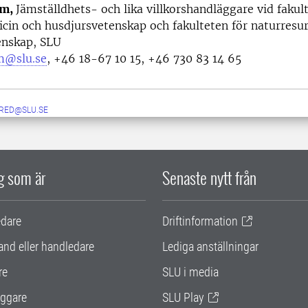
öm,
Jämställdhets- och lika villkorshandläggare vid fakul
cin och husdjursvetenskap och fakulteten för naturresu
enskap, SLU
m@slu.se
, +46 18-67 10 15, +46 730 83 14 65
RED@SLU.SE
ig som är
Senaste nytt från
edare
Driftinformation
and eller handledare
Lediga anställningar
re
SLU i media
ggare
SLU Play