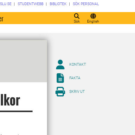
SLU.SE
STUDENTWEBB
BIBLIOTEK
SÖK PERSONAL
er
Sök
English
KONTAKT
FAKTA
SKRIV UT
llkor