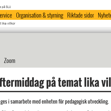
e på SLU
ervice
Organisation & styrning
Riktade sidor
Nyhet
lika villkor
Zoom
ftermiddag på temat lika vi
es i samarbete med enheten för pedagogisk utveckling.