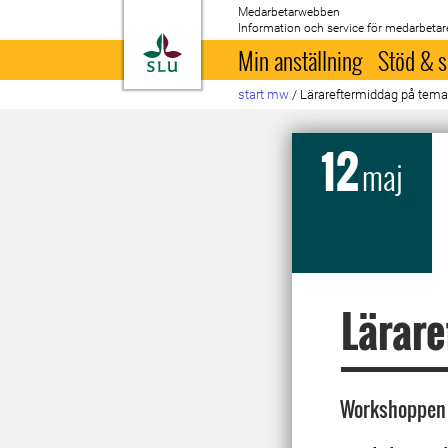
Medarbetarwebben
Information och service för medarbetar
Till startsida
Min anställning
Stöd & s
start mw
/
Lärareftermiddag på temat 
12
maj
Lärare
Workshoppen g