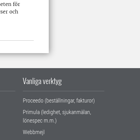
teten för
rser och
Vanliga verktyg
Proceedo (beställningar, fakturor)
Primula (ledighet, sjukanmälan,
lönespec m.m.)
Webbmejl