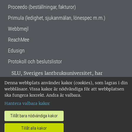
Proceedo (beställningar, fakturor)
Primula (ledighet, sjukanmälan, lönespec m.m.)
Webbmejl
ReachMee
Edusign
Protokoll och beslutslistor
SLU, Sveriges lantbruksuniversitet, har
verksamhet över hela Sverige. Huvudorter är
Denna webbplats använder kakor (cookies), som lagras i din
Alnarp, Uppsala och Umeå.
SLU är
webbläsare. Vissa kakor är nödvändiga för att webbplatsen
miljöcertifierat enligt ISO 14001. •
Telefon:
ska fungera korrekt. Andra är valbara.
018-67 10 00 • Org nr: 202100-2817 •
Om
Hantera valbara kakor
medarbetarwebben
•
SLU:s fakturaadress
•
Om SLU:s webbplatser
•
Vid KRIS
Tillåt bara nödvändiga kakor
•
Hantera kakor
•
Behandling av
Tillåt alla kakor
personuppgifter