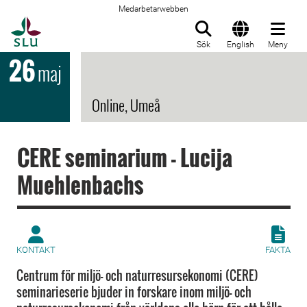
Medarbetarwebben
Till startsida
Sök
English
Meny
26
maj
Online, Umeå
CERE seminarium - Lucija
Muehlenbachs
KONTAKT
FAKTA
Centrum för miljö- och naturresursekonomi (CERE)
seminarieserie bjuder in forskare inom miljö- och