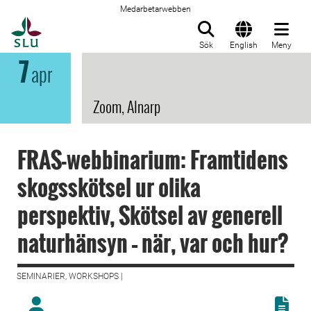
Medarbetarwebben
Till startsida
Sök
English
Meny
7
apr
Zoom, Alnarp
FRAS-webbinarium: Framtidens
skogsskötsel ur olika
perspektiv, Skötsel av generell
naturhänsyn – när, var och hur?
SEMINARIER, WORKSHOPS |