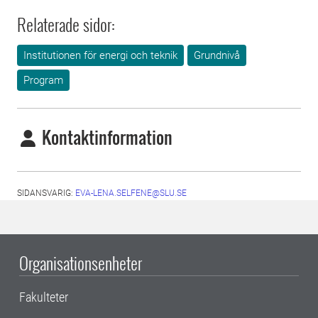
Relaterade sidor:
Institutionen för energi och teknik
Grundnivå
Program
Kontaktinformation
SIDANSVARIG:
EVA-LENA.SELFENE@SLU.SE
Organisationsenheter
Fakulteter