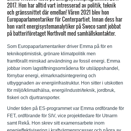
2017. Hon har alltid vart intresserad av politik, teknik
och gränssnittet där emellan! Våren 2021 blev hon
Europaparlamentariker för Centerpartiet. Innan dess har
hon varit energisystemanalytiker på Sweco samt jobbat
på batteriföretaget Northvolt med samhällskontakter.
Som Europaparlamentariker driver Emma på för en
teknikoptimistisk, grönare klimatpolitik men
framförallt minskad användning av fossil energi. Emma
jobbar inom lagstiftningsområdena för utsläppshandel,
förnybar energi, elmarknadsintegrering och
utbyggnaden av energiinfrastruktur. Hon sitter i utskotten
för miljö/klimat/hälsa, energi/industri/teknik, jordbruk,
fiskeri och djurtransporter.
Under tiden på ES-programmet var Emma ordförande för
FET, ordförande för SIV, vice projektledare för Utnarm
samt Rekå. Hon skrev sitt examensarbete inom
enegieffektivisering i kraftvärmeprocesser och några av