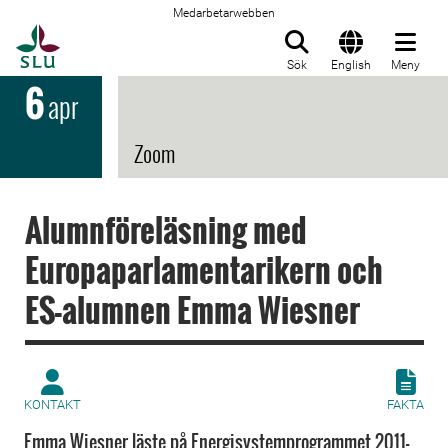
Medarbetarwebben
Till startsida
Sök
English
Meny
6
apr
Zoom
Alumnföreläsning med
Europaparlamentarikern och
ES-alumnen Emma Wiesner
KONTAKT
FAKTA
Emma Wiesner läste på Energisystemprogrammet 2011-