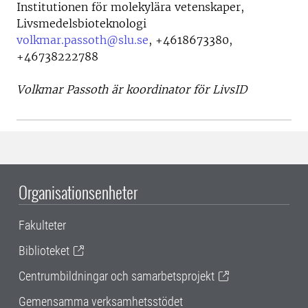
Institutionen för molekylära vetenskaper,
Livsmedelsbioteknologi
volkmar.passoth@slu.se
,
+4618673380,
+46738222788
Volkmar Passoth är koordinator för LivsID
Organisationsenheter
Fakulteter
Biblioteket
Centrumbildningar och samarbetsprojekt
Gemensamma verksamhetsstödet