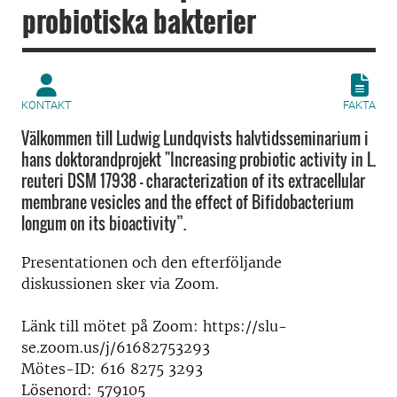
probiotiska bakterier
KONTAKT
FAKTA
Välkommen till Ludwig Lundqvists halvtidsseminarium i
hans doktorandprojekt "Increasing probiotic activity in L.
reuteri DSM 17938 – characterization of its extracellular
membrane vesicles and the effect of Bifidobacterium
longum on its bioactivity”.
Presentationen och den efterföljande
diskussionen sker via Zoom.
Länk till mötet på Zoom: https://slu-
se.zoom.us/j/61682753293
Mötes-ID: 616 8275 3293
Lösenord: 579105