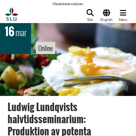
Medarbetarwebben
Till startsida
Sök
English
Meny
16
mar
Online
Ludwig Lundqvists
halvtidsseminarium:
Produktion av potenta