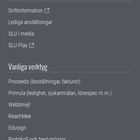
Driftinformation
Lediga anställningar
SLU i media
SLU Play
Vanliga verktyg
Proceedo (beställningar, fakturor)
Primula (ledighet, sjukanmälan, lönespec m.m.)
Webbmejl
ReachMee
Edusign
Protokoll och beslutslistor