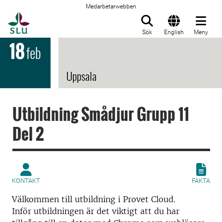
Medarbetarwebben
Till startsida
Sök
English
Meny
18
feb
Uppsala
Utbildning Smådjur Grupp 11
Del 2
KONTAKT
FAKTA
Välkommen till utbildning i Provet Cloud.
Inför utbildningen är det viktigt att du har