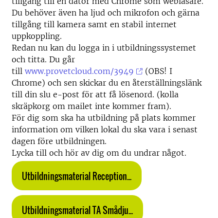
tillgång till en dator med Chrome som webläsare.
Du behöver även ha ljud och mikrofon och gärna
tillgång till kamera samt en stabil internet
uppkoppling.
Redan nu kan du logga in i utbildningssystemet
och titta. Du går
till
www.provetcloud.com/3949
(OBS! I
Chrome) och sen skickar du en återställningslänk
till din slu e-post för att få lösenord. (kolla
skräpkorg om mailet inte kommer fram).
För dig som ska ha utbildning på plats kommer
information om vilken lokal du ska vara i senast
dagen före utbildningen.
Lycka till och hör av dig om du undrar något.
Utbildningsmaterial Reception...
Utbildningsmaterial TA Smådju...