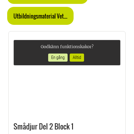
Utbildningsmaterial Vet....
Godkänn funktionskakor?
En gång
Alltid
Smådjur Del 2 Block 1