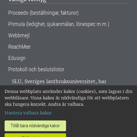
Proceedo (beställningar, fakturor)
Primula (ledighet, sjukanmälan, lönespec m.m.)
Webbmejl
ReachMee
Edusign
Protokoll och beslutslistor
SLU, Sveriges lantbruksuniversitet, har
verksamhet över hela Sverige. Huvudorter är
Denna webbplats använder kakor (cookies), som lagras i din
Alnarp, Uppsala och Umeå.
SLU är
webbläsare. Vissa kakor är nödvändiga för att webbplatsen
miljöcertifierat enligt ISO 14001. •
Telefon:
ska fungera korrekt. Andra är valbara.
018-67 10 00 • Org nr: 202100-2817 •
Om
Hantera valbara kakor
medarbetarwebben
•
SLU:s fakturaadress
•
Om SLU:s webbplatser
•
Vid KRIS
Tillåt bara nödvändiga kakor
•
Hantera kakor
•
Behandling av