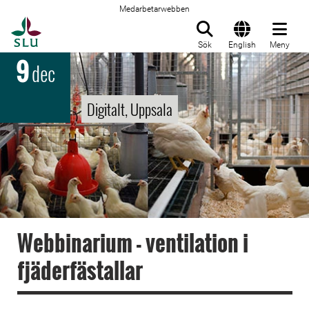
Medarbetarwebben
Till startsida
Sök
English
Meny
9
dec
Digitalt, Uppsala
Webbinarium - ventilation i
fjäderfästallar