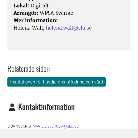
Lokal:
Digitalt
Arrangör:
WPSA Sverige
Mer information:
Helena Wall,
helena.wall@slu.se
Relaterade sidor:
Institutionen för husdjurens utfodring och vård
Kontaktinformation
SIDANSVARIG:
MARIE.LILJEHOLM@SLU.SE