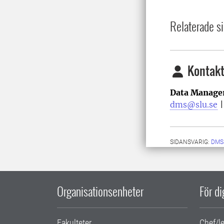
Relaterade si
Kontakt
Data Manage
dms@slu.se
SIDANSVARIG:
DMS
Organisationsenheter
För d
Fakulteter
Chef/l