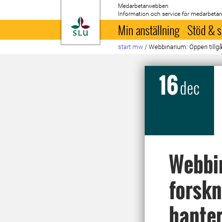
Medarbetarwebben
Information och service för medarbetar
Till startsida
Min anställning
Stöd & s
start mw
/
Webbinarium: Öppen tillgån
16
dec
Webbin
forskn
hanter