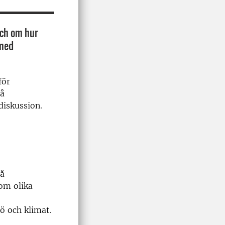
och om hur
 med
för
eå
diskussion.
eå
om olika
ö och klimat.