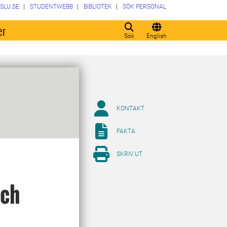
SLU.SE
STUDENTWEBB
BIBLIOTEK
SÖK PERSONAL
er
Sök
English
KONTAKT
FAKTA
SKRIV UT
och