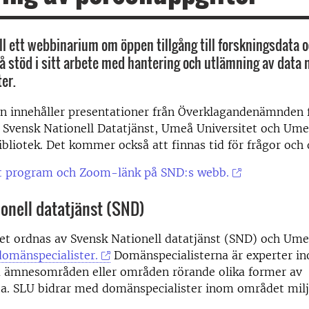
l ett webbinarium om öppen tillgång till forskningsdata 
få stöd i sitt arbete med hantering och utlämning av data
er.
n innehåller presentationer från Överklagandenämnden 
, Svensk Nationell Datatjänst, Umeå Universitet och Um
ibliotek. Det kommer också att finnas tid för frågor och 
at program och Zoom-länk på SND:s webb.
onell datatjänst (SND)
t ordnas av Svensk Nationell datatjänst (SND) och Um
domänspecialister.
Domänspecialisterna är experter in
a ämnesområden eller områden rörande olika former av
ta. SLU bidrar med domänspecialister inom området milj