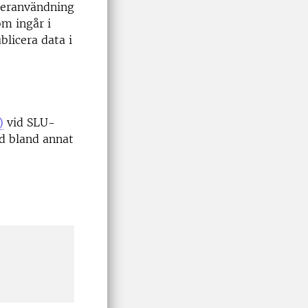
återanvändning
om ingår i
blicera data i
)
vid SLU-
ed bland annat