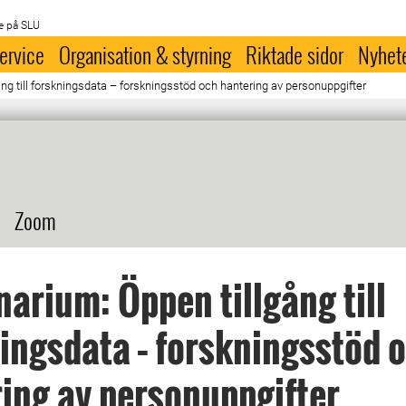
e på SLU
ervice
Organisation & styrning
Riktade sidor
Nyhet
g till forskningsdata – forskningsstöd och hantering av personuppgifter
Zoom
arium: Öppen tillgång till
ingsdata – forskningsstöd 
ing av personuppgifter