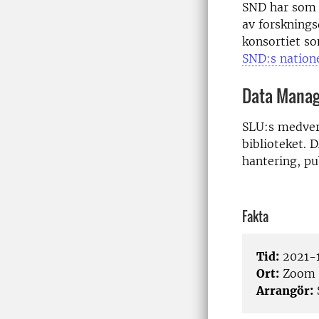
SND har som h
av forsknings
konsortiet so
SND:s natione
Data Mana
SLU:s medve
biblioteket. 
hantering, pu
Fakta
Tid:
2021-1
Ort:
Zoom
Arrangör: