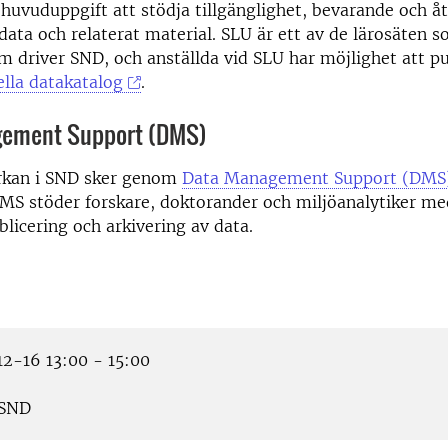
uvuduppgift att stödja tillgänglighet, bevarande och 
data och relaterat material. SLU är ett av de lärosäten s
m driver SND, och anställda vid SLU har möjlighet att pu
lla datakatalog
.
gement Support (DMS)
rkan i SND sker genom
Data Management Support (DMS
DMS stöder forskare, doktorander och miljöanalytiker m
blicering och arkivering av data.
2-16 13:00 - 15:00
SND