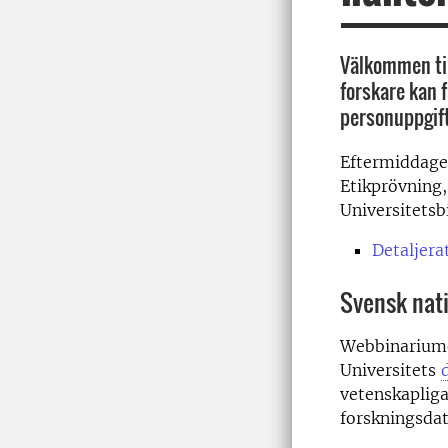
Välkommen til
forskare kan 
personuppgift
Eftermiddage
Etikprövning
Universitetsb
Detaljer
Svensk nati
Webbinariume
Universitets
vetenskaplig
forskningsda