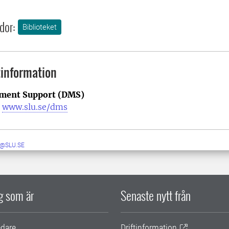
dor:
Biblioteket
information
ment Support (DMS)
|
www.slu.se/dms
@SLU.SE
ig som är
Senaste nytt från
edare
Driftinformation