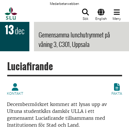
Medarbetarwebben
Till startsida
Sök
English
Meny
13
dec
Gemensamma lunchutrymmet på
våning 3, C301, Uppsala
Luciafirande
KONTAKT
FAKTA
Decembermörkret kommer att lysas upp av
Ultuna studentkårs damkör ULLA i ett
gemensamt Luciafirande tillsammans med
Institutionen för Stad och Land.