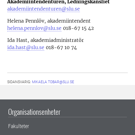
Akademiintendenturen, Ledningskansliet
akademiintendenturen@slu.se
Helena Pennlöv, akademiintendent
helena.pennlov@slu.se
018-67 15 42
Ida Hast, akademiadministratör
ida.hast@slu.se
018-67 10 74
SIDANSVARIG:
MIKAELA.TOBAR@SLU.SE
Organisationsenheter
Fakulteter