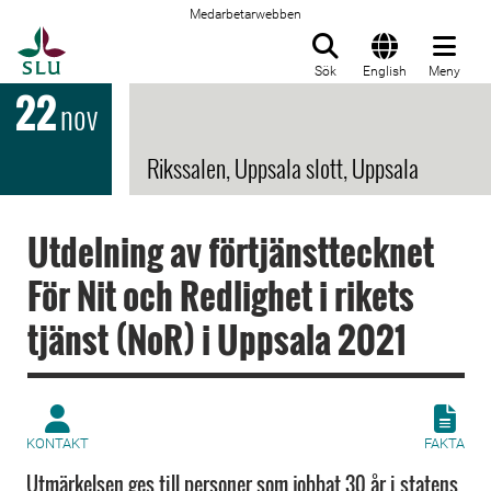
Medarbetarwebben
Till startsida
Sök
English
Meny
22
nov
Rikssalen, Uppsala slott, Uppsala
Utdelning av förtjänsttecknet
För Nit och Redlighet i rikets
tjänst (NoR) i Uppsala 2021
KONTAKT
FAKTA
Utmärkelsen ges till personer som jobbat 30 år i statens