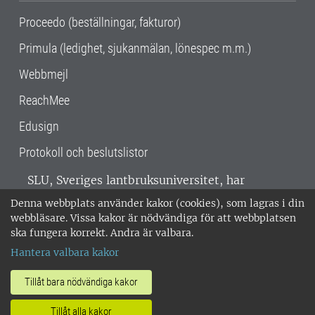
Proceedo (beställningar, fakturor)
Primula (ledighet, sjukanmälan, lönespec m.m.)
Webbmejl
ReachMee
Edusign
Protokoll och beslutslistor
SLU, Sveriges lantbruksuniversitet, har
verksamhet över hela Sverige. Huvudorter är
Denna webbplats använder kakor (cookies), som lagras i din
Alnarp, Uppsala och Umeå.
SLU är
webbläsare. Vissa kakor är nödvändiga för att webbplatsen
miljöcertifierat enligt ISO 14001. •
Telefon:
ska fungera korrekt. Andra är valbara.
018-67 10 00 • Org nr: 202100-2817 •
Om
Hantera valbara kakor
medarbetarwebben
•
SLU:s fakturaadress
•
Om SLU:s webbplatser
•
Vid KRIS
Tillåt bara nödvändiga kakor
•
Hantera kakor
•
Behandling av
Tillåt alla kakor