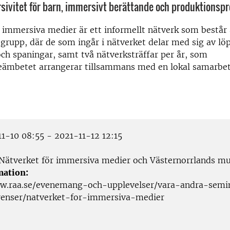
rsivitet för barn, immersivt berättande och produktionspr
 immersiva medier är ett informellt nätverk som består
rupp, där de som ingår i nätverket delar med sig av lö
ch spaningar, samt två nätverksträffar per år, som
ieämbetet arrangerar tillsammans med en lokal samarbet
1-10 08:55 - 2021-11-12 12:15
Nätverket för immersiva medier och Västernorrlands 
mation:
w.raa.se/evenemang-och-upplevelser/vara-andra-semi
renser/natverket-for-immersiva-medier