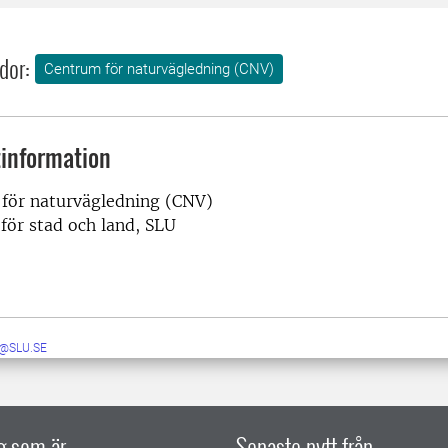
dor:
Centrum för naturvägledning (CNV)
information
för naturvägledning (CNV)
 för stad och land, SLU
@SLU.SE
ig som är
Senaste nytt från