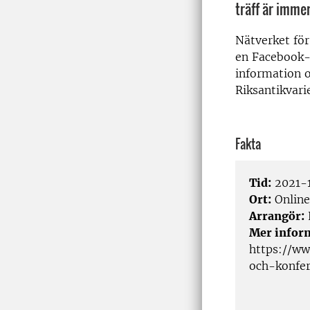
träff är imme
Nätverket för
en Facebook-g
information o
Riksantikvar
Fakta
Tid:
2021-1
Ort:
Online
Arrangör:
Mer infor
https://ww
och-konfe