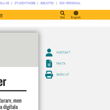
SLU.SE
STUDENTWEBB
BIBLIOTEK
SÖK PERSONAL
er
Sök
English
KONTAKT
FAKTA
SKRIV UT
er
lturarv, men
a digitala