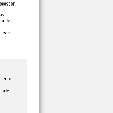
ocesser.
 av
pande
spart.
museum
narier-