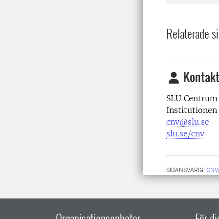
Relaterade si
Kontakt
SLU Centrum 
Institutionen
cnv@slu.se
slu.se/cnv
SIDANSVARIG:
CNV
Organisationsenheter
För d