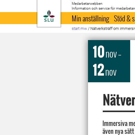
Medarbetarwebben
Information och service för medarbetar
Till startsida
Min anställning
Stöd & s
start mw
/
Nätverksträff om immersi
10
nov
–
12
nov
Nätver
Immersiva med
även nya sätt