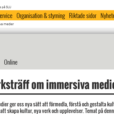
e på SLU
ervice
Organisation & styrning
Riktade sidor
Nyhet
va medier
Online
ksträff om immersiva medi
ier ger oss nya sätt att förmedla, förstå och gestalta ku
 att skapa kultur, nya verk och upplevelser. Temat på denn