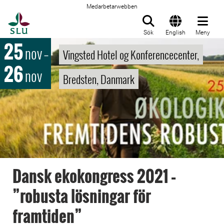
Medarbetarwebben
Till startsida
Sök
English
Meny
25
nov
–
Vingsted Hotel og Konferencecenter,
26
nov
Bredsten, Danmark
Dansk ekokongress 2021 –
”robusta lösningar för
framtiden”