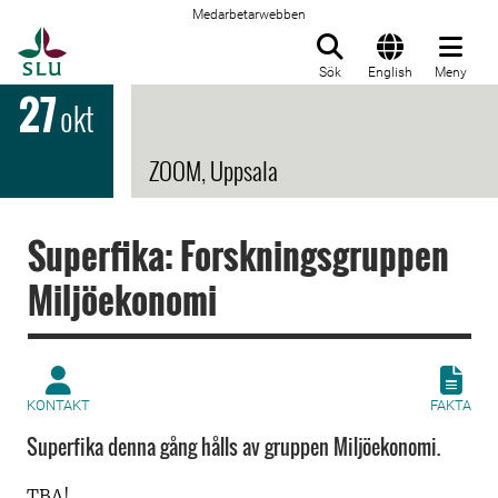
Medarbetarwebben
Till startsida
Sök
English
Meny
27
okt
ZOOM, Uppsala
Superfika: Forskningsgruppen
Miljöekonomi
KONTAKT
FAKTA
Superfika denna gång hålls av gruppen Miljöekonomi.
TBA!