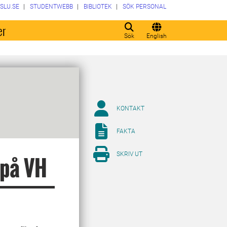
SLU.SE
STUDENTWEBB
BIBLIOTEK
SÖK PERSONAL
er
Sök
English
KONTAKT
FAKTA
SKRIV UT
 på VH