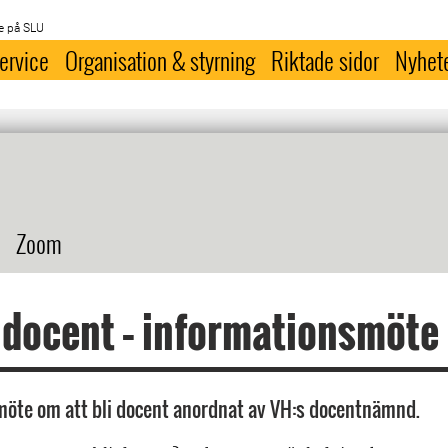
e på SLU
ervice
Organisation & styrning
Riktade sidor
Nyhet
Zoom
i docent – informationsmöte
öte om att bli docent anordnat av VH:s docentnämnd.