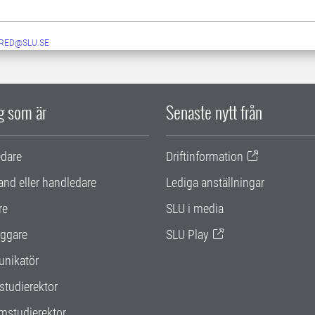
RED@SLU.SE
ig som är
Senaste nytt från
edare
Driftinformation
and eller handledare
Lediga anställningar
re
SLU i media
ggare
SLU Play
nikatör
studierektor
mstudierektor