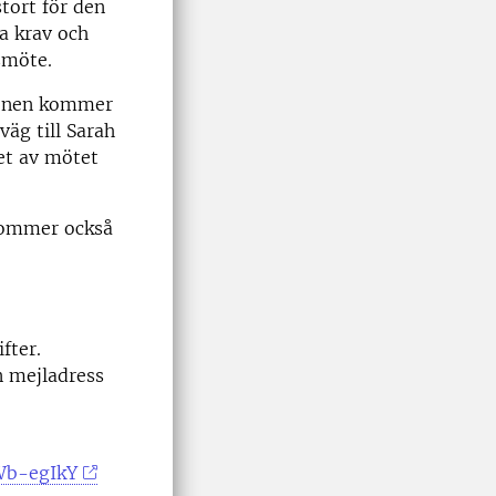
tort för den
a krav och
smöte.
ionen kommer
väg till Sarah
et av mötet
kommer också
fter.
n mejladress
Wb-egIkY