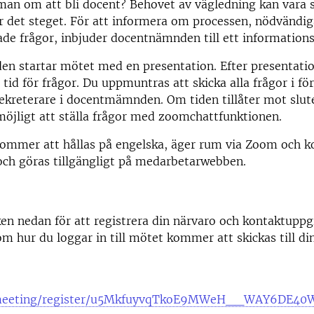
an om att bli docent? Behovet av vägledning kan vara s
r det steget. För att informera om processen, nödvändig
ade frågor, inbjuder docentnämnden till ett information
n startar mötet med en presentation. Efter presentat
 tid för frågor. Du uppmuntras att skicka alla frågor i för
ekreterare i docentmämnden. Om tiden tillåter mot slut
möjligt att ställa frågor med zoomchattfunktionen.
ommer att hållas på engelska, äger rum via Zoom och 
 och göras tillgängligt på medarbetarwebben.
ken nedan för att registrera din närvaro och kontaktuppgi
m hur du loggar in till mötet kommer att skickas till di
meeting/register/u5MkfuyvqTkoE9MWeH__WAY6DE40