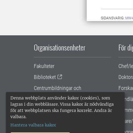
SIDANSVARIG:
MW-
Organisationsenheter
För d
Fakulteter
Chef/l
Biblioteket
Doktor
Centrumbildningar och
Forska
samarbetsprojekt
Denna webbplats använder kakor (cookies), som
Handlä
lagras i din webbläsare. Vissa kakor är nödvändiga
Gemensamma verksamhetsstödet
Kommu
för att webbplatsen ska fungera korrekt. Andra är
valbara.
SLU Holding
Lärare/
Hantera valbara kakor
Progra