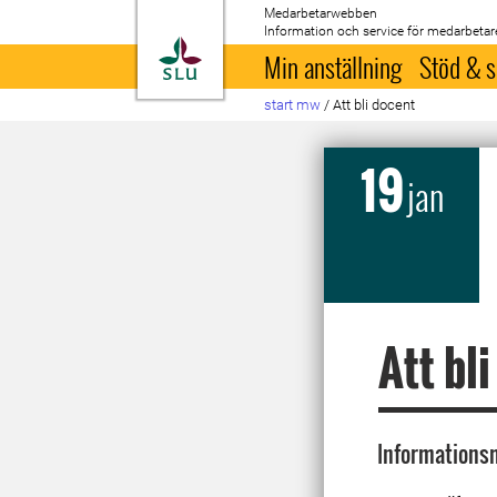
Medarbetarwebben
Information och service för medarbetar
Till startsida
Min anställning
Stöd & s
start mw
/
Att bli docent
19
jan
Att bl
Informationsm