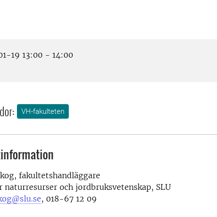
1-19 13:00 - 14:00
dor:
VH-fakulteten
information
kog, fakultetshandläggare
r naturresurser och jordbruksvetenskap, SLU
kog@slu.se
, 018-67 12 09