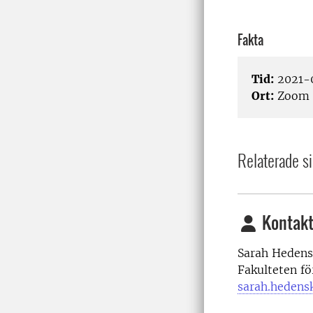
Fakta
Tid:
2021-0
Ort:
Zoom
Relaterade si
Kontakt
Sarah Hedens
Fakulteten fö
sarah.hedens