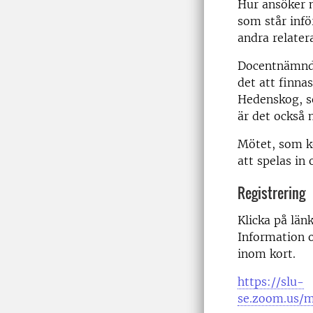
Hur ansöker m
som står infö
andra relater
Docentnämnde
det att finnas
Hedenskog, s
är det också 
Mötet, som k
att spelas in
Registrering
Klicka på län
Information o
inom kort.
https://slu-
se.zoom.us/