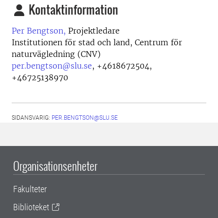
Kontaktinformation
Per Bengtson,
Projektledare
Institutionen för stad och land, Centrum för
naturvägledning (CNV)
per.bengtson@slu.se
,
+4618672504,
+46725138970
SIDANSVARIG:
PER.BENGTSON@SLU.SE
Organisationsenheter
Fakulteter
Biblioteket