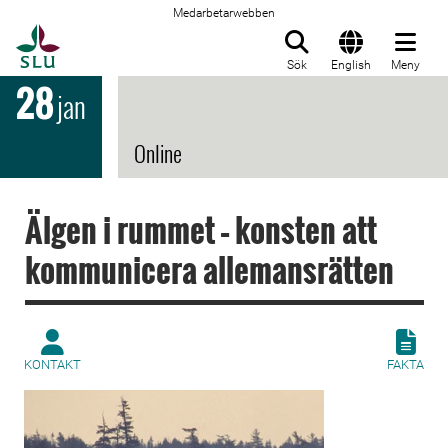
Medarbetarwebben
Till startsida
Sök
English
Meny
28
jan
Online
Älgen i rummet – konsten att
kommunicera allemansrätten
KONTAKT
FAKTA