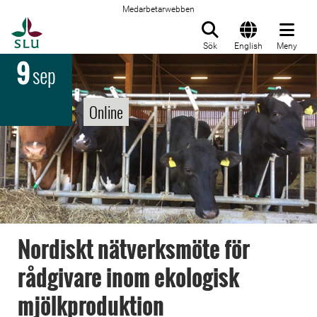
Medarbetarwebben
Till startsida
Sök
English
Meny
9
sep
Online
Nordiskt nätverksmöte för
rådgivare inom ekologisk
mjölkproduktion