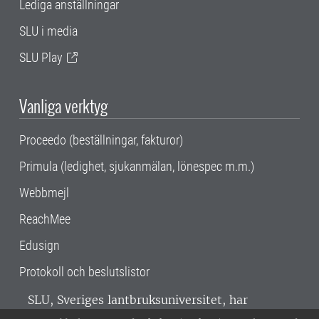
Lediga anställningar
SLU i media
SLU Play
Vanliga verktyg
Proceedo (beställningar, fakturor)
Primula (ledighet, sjukanmälan, lönespec m.m.)
Webbmejl
ReachMee
Edusign
Protokoll och beslutslistor
SLU, Sveriges lantbruksuniversitet, har
verksamhet över hela Sverige. Huvudorter är