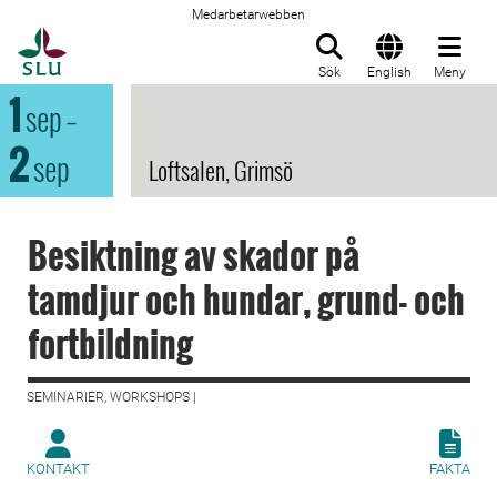
Medarbetarwebben
Till startsida
Sök
English
Meny
1
sep
–
2
sep
Loftsalen, Grimsö
Besiktning av skador på
tamdjur och hundar, grund- och
fortbildning
SEMINARIER, WORKSHOPS |
KONTAKT
FAKTA