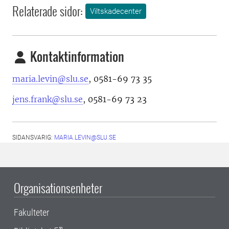
Relaterade sidor:
Viltskadecenter
Kontaktinformation
maria.levin@slu.se
, 0581-69 73 35
jens.frank@slu.se
, 0581-69 73 23
SIDANSVARIG:
MARIA.LEVIN@SLU.SE
Organisationsenheter
Fakulteter