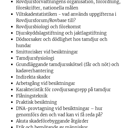
Rovdjursförvaltningens organisation, förordning,
föreskrifter, nationella målen
Viltskadestatistiken - vad används uppgifterna i
Rovdjursforum/Rovbase till?
Rovdjursbiologi och förekomst
Djurskyddslagstiftning och jaktlagstiftning
Dödsorsaker och dödlighet hos tamdjur och
hundar
Smittorisker vid besiktningar
Tamdjursfysiologi
Grundläggande tamdjursskötsel (får och nöt) och
kadaverhantering
Indirekta skador
Arbetsgång vid besiktningar
Karakteristik för rovdjursangrepp på tamdjur
Flåningsteknik
Praktisk besiktning
DNA-provtagning vid besiktningar – hur
genomförs den och vad kan vi få reda på?
Akuta skadeförebyggande åtgärder
Etik och bemötande av människor