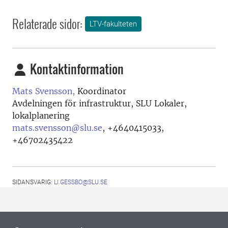
Relaterade sidor:
LTV-fakulteten
Kontaktinformation
Mats Svensson,
Koordinator
Avdelningen för infrastruktur, SLU Lokaler,
lokalplanering
mats.svensson@slu.se
,
+4640415033,
+46702435422
SIDANSVARIG:
LI.GESSBO@SLU.SE