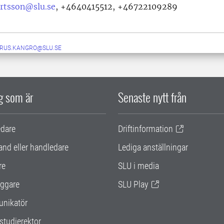
ertsson@slu.se
,
+4640415512, +46722109289
RUS.KANGRO@SLU.SE
ig som är
Senaste nytt från
edare
Driftinformation
and eller handledare
Lediga anställningar
re
SLU i media
ggare
SLU Play
nikatör
studierektor