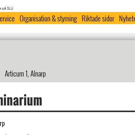
e på SLU
ervice
Organisation & styrning
Riktade sidor
Nyhet
Articum 1, Alnarp
minarium
rp