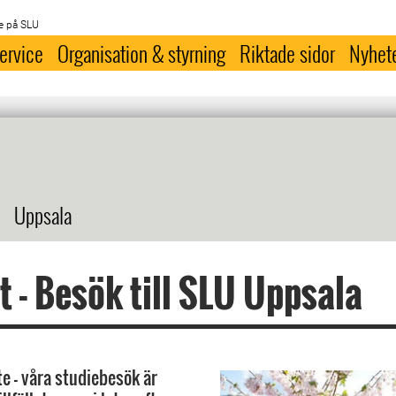
e på SLU
ervice
Organisation & styrning
Riktade sidor
Nyhet
Uppsala
lt - Besök till SLU Uppsala
te - våra studiebesök är