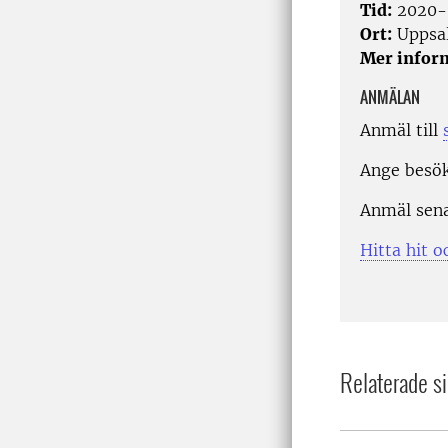
Tid:
2020-0
Ort:
Uppsa
Mer infor
ANMÄLAN
Anmäl till
Ange besö
Anmäl senas
Hitta hit o
Relaterade si