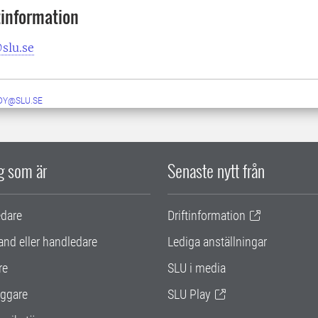
information
slu.se
DY@SLU.SE
ig som är
Senaste nytt från
edare
Driftinformation
and eller handledare
Lediga anställningar
re
SLU i media
ggare
SLU Play