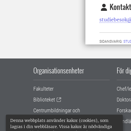
Kontakt
studiebesok@
SIDANSVARIG:
STU
Organisationsenheter
För d
Fakulteter
Chef/l
Biblioteket
Doktor
Centrumbildningar och
Forska
samarbetsprojekt
Denna webbplats använder kakor (cookies), som
Handlä
lagras i din webbläsare. Vissa kakor är nödvändiga
Gemensamma verksamhetsstödet