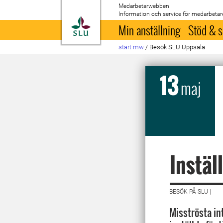
Medarbetarwebben
Information och service för medarbetar
Till startsida
Min anställning
Stöd & s
start mw
/
Besök SLU Uppsala
13
maj
Instäl
BESÖK PÅ SLU |
Misströsta in