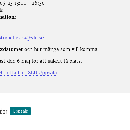
5-13 13:00 - 16:30
la
mation:
studiebesok@slu.se
ksdatumet och hur många som vill komma.
t den 6 maj för att säkert få plats.
ch hitta här, SLU Uppsala
dor:
Uppsala