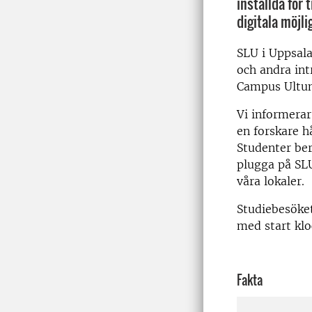
inställda för t
digitala möjli
SLU i Uppsala
och andra int
Campus Ultun
Vi informerar
en forskare hå
Studenter ber
plugga på SLU
våra lokaler.
Studiebesöket
med start klo
Fakta