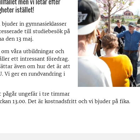
illfället men vi letar efter
gheter istället!
 bjuder in gymnasieklasser
resserade till studiebesök på
a den 13 maj.
 om våra utbildningar och
ller ett intressant föredrag.
ättar även om hur det är att
. Vi ger en rundvandring i
 pågår ungefär i tre timmar
ckan 13.00. Det är kostnadsfritt och vi bjuder på fika.