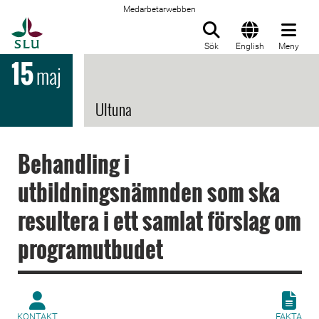
Medarbetarwebben
Till startsida
Sök
English
Meny
15
maj
Ultuna
Behandling i
utbildningsnämnden som ska
resultera i ett samlat förslag om
programutbudet
KONTAKT
FAKTA