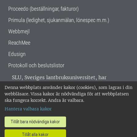
Proceedo (beställningar, fakturor)
Primula (ledighet, sjukanmälan, lönespec m.m.)
Webbmejl
ReachMee
Edusign
Protokoll och beslutslistor
SLU, Sveriges lantbruksuniversitet, har
verksamhet över hela Sverige. Huvudorter är
Denna webbplats använder kakor (cookies), som lagras i din
Alnarp, Uppsala och Umeå.
SLU är
webbläsare. Vissa kakor är nödvändiga för att webbplatsen
miljöcertifierat enligt ISO 14001. •
Telefon:
ska fungera korrekt. Andra är valbara.
018-67 10 00 • Org nr: 202100-2817 •
Om
Hantera valbara kakor
medarbetarwebben
•
SLU:s fakturaadress
•
Om SLU:s webbplatser
•
Vid KRIS
Tillåt bara nödvändiga kakor
•
Hantera kakor
•
Behandling av
Tillåt alla kakor
personuppgifter