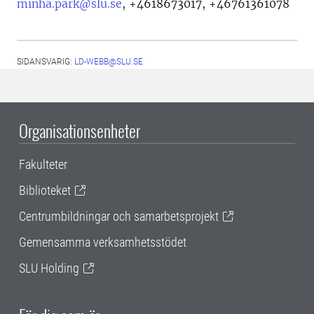
minha.park@slu.se
,
+4618673017, +46761361078
SIDANSVARIG:
LD-WEBB@SLU.SE
Organisationsenheter
Fakulteter
Biblioteket
Centrumbildningar och samarbetsprojekt
Gemensamma verksamhetsstödet
SLU Holding