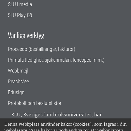
SLU i media
SLU Play
Vanliga verktyg
Proceedo (beställningar, fakturor)
Primula (ledighet, sjukanmälan, lönespec m.m.)
Webbmejl
ReachMee
Edusign
Protokoll och beslutslistor
SLU, Sveriges lantbruksuniversitet, har
verksamhet över hela Sverige. Huvudorter är
Denna webbplats använder kakor (cookies), som lagras i din
Alnarp, Uppsala och Umeå.
SLU är
webbläsare. Vissa kakor är nödvändiga för att webbplatsen