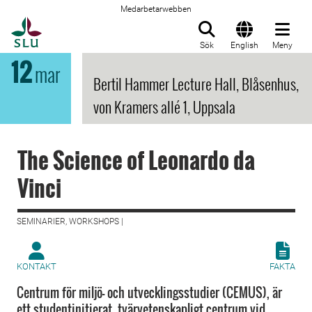
Medarbetarwebben
Till startsida
Sök
English
Meny
12
mar
Bertil Hammer Lecture Hall, Blåsenhus,
von Kramers allé 1, Uppsala
The Science of Leonardo da
Vinci
SEMINARIER, WORKSHOPS |
KONTAKT
FAKTA
Centrum för miljö- och utvecklingsstudier (CEMUS), är
ett studentinitierat, tvärvetenskapligt centrum vid