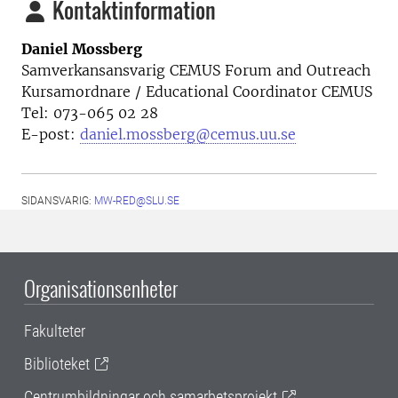
Kontaktinformation
Daniel Mossberg
Samverkansansvarig CEMUS Forum and Outreach
Kursamordnare / Educational Coordinator CEMUS
Tel: 073-065 02 28
E-post:
daniel.mossberg@cemus.uu.se
SIDANSVARIG:
MW-RED@SLU.SE
Organisationsenheter
Fakulteter
Biblioteket
Centrumbildningar och samarbetsprojekt