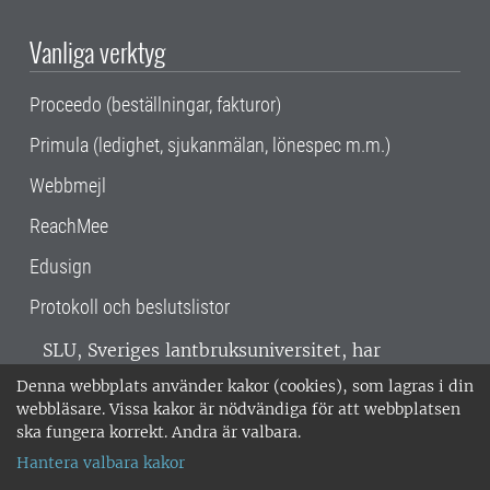
Vanliga verktyg
Proceedo (beställningar, fakturor)
Primula (ledighet, sjukanmälan, lönespec m.m.)
Webbmejl
ReachMee
Edusign
Protokoll och beslutslistor
SLU, Sveriges lantbruksuniversitet, har
verksamhet över hela Sverige. Huvudorter är
Denna webbplats använder kakor (cookies), som lagras i din
Alnarp, Uppsala och Umeå.
SLU är
webbläsare. Vissa kakor är nödvändiga för att webbplatsen
miljöcertifierat enligt ISO 14001. •
Telefon:
ska fungera korrekt. Andra är valbara.
018-67 10 00 • Org nr: 202100-2817 •
Om
Hantera valbara kakor
medarbetarwebben
•
SLU:s fakturaadress
•