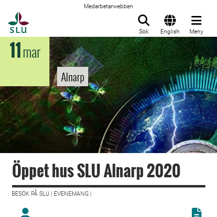
Medarbetarwebben
Till startsida
Sök
English
Meny
11
mar
Alnarp
Öppet hus SLU Alnarp 2020
BESÖK PÅ SLU | EVENEMANG |