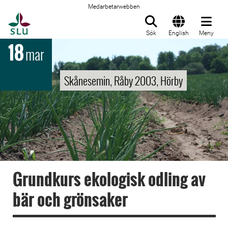
Medarbetarwebben
Till startsida
Sök
English
Meny
18
mar
Skånesemin, Råby 2003, Hörby
Grundkurs ekologisk odling av
bär och grönsaker