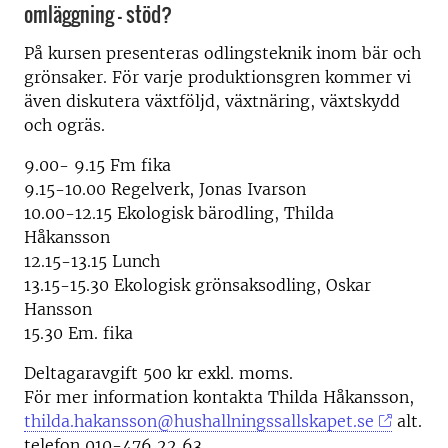
omläggning – stöd?
På kursen presenteras odlingsteknik inom bär och
grönsaker. För varje produktionsgren kommer vi
även diskutera växtföljd, växtnäring, växtskydd
och ogräs.
9.00- 9.15 Fm fika
9.15-10.00 Regelverk, Jonas Ivarson
10.00-12.15 Ekologisk bärodling, Thilda
Håkansson
12.15-13.15 Lunch
13.15-15.30 Ekologisk grönsaksodling, Oskar
Hansson
15.30 Em. fika
Deltagaravgift 500 kr exkl. moms.
För mer information kontakta Thilda Håkansson,
thilda.hakansson@hushallningssallskapet.se
alt.
telefon 010-476 22 63