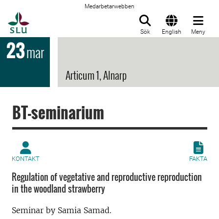
Medarbetarwebben
Till startsida
Sök
English
Meny
23
mar
Articum 1, Alnarp
BT-seminarium
KONTAKT
FAKTA
Regulation of vegetative and reproductive reproduction
in the woodland strawberry
Seminar by Samia Samad.