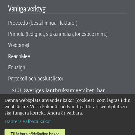
Vanliga verktyg
Proceedo (beställningar, fakturor)
Primula (ledighet, sjukanmälan, lönespec m.m.)
Webbmejl
ReachMee
Edusign
Protokoll och beslutslistor
SLU, Sveriges lantbruksuniversitet, har
verksamhet över hela Sverige. Huvudorter är
Denna webbplats använder kakor (cookies), som lagras i din
Alnarp, Uppsala och Umeå.
SLU är
webbläsare. Vissa kakor är nödvändiga för att webbplatsen
miljöcertifierat enligt ISO 14001. •
Telefon:
ska fungera korrekt. Andra är valbara.
018-67 10 00 • Org nr: 202100-2817 •
Om
Hantera valbara kakor
medarbetarwebben
•
SLU:s fakturaadress
•
Om SLU:s webbplatser
•
Vid KRIS
Tillåt bara nödvändiga kakor