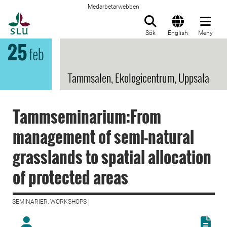
Medarbetarwebben
Till startsida
Sök
English
Meny
25
feb
Tammsalen, Ekologicentrum, Uppsala
Tammseminarium:From
management of semi-natural
grasslands to spatial allocation
of protected areas
SEMINARIER, WORKSHOPS |