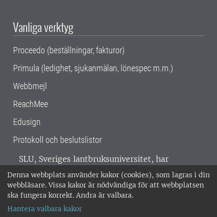
Vanliga verktyg
Proceedo (beställningar, fakturor)
Primula (ledighet, sjukanmälan, lönespec m.m.)
Webbmejl
ReachMee
Edusign
Protokoll och beslutslistor
SLU, Sveriges lantbruksuniversitet, har
verksamhet över hela Sverige. Huvudorter är
Denna webbplats använder kakor (cookies), som lagras i din
Alnarp, Uppsala och Umeå.
SLU är
webbläsare. Vissa kakor är nödvändiga för att webbplatsen
miljöcertifierat enligt ISO 14001. •
Telefon:
ska fungera korrekt. Andra är valbara.
018-67 10 00 • Org nr: 202100-2817 •
Om
Hantera valbara kakor
medarbetarwebben
•
SLU:s fakturaadress
•