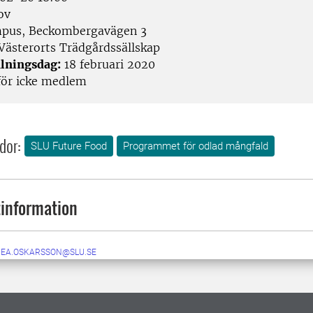
ov
pus, Beckombergavägen 3
Västerorts Trädgårdssällskap
lningsdag:
18 februari 2020
för icke medlem
dor:
SLU Future Food
Programmet för odlad mångfald
information
NEA.OSKARSSON@SLU.SE