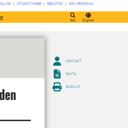
SLU.SE
STUDENTWEBB
BIBLIOTEK
SÖK PERSONAL
er
Sök
English
KONTAKT
FAKTA
SKRIV UT
 den