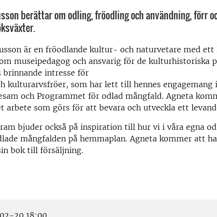
son berättar om odling, fröodling och användning, förr oc
ksväxter.
son är en fröodlande kultur- och naturvetare med ett l
som museipedagog och ansvarig för de kulturhistoriska
 brinnande intresse för
ch kulturarvsfröer, som har lett till hennes engagemang 
esam och Programmet för odlad mångfald. Agneta komm
det arbete som görs för att bevara och utveckla ett levand
ram bjuder också på inspiration till hur vi i våra egna od
dlade mångfalden på hemmaplan. Agneta kommer att h
n bok till försäljning.
02-20 18:00