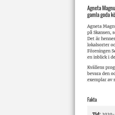
Agneta Magnus
gamla goda kö
Agneta Magnus
på Skansen, 
Det är hennes
lokalsorter o
Föreningen S
en inblick i 
Kvällens prog
bevara den o
exemplar av si
Fakta
Tid:
2020-