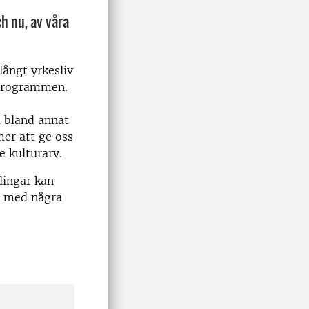
h nu, av våra
ångt yrkesliv
 programmen.
i bland annat
er att ge oss
e kulturarv.
lingar kan
a med några