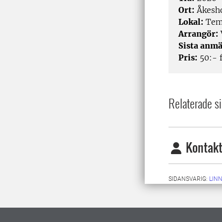
Ort:
Åkesh
Lokal:
Tem
Arrangör:
Sista anmä
Pris:
50:- 
Relaterade si
Kontakt
SIDANSVARIG:
LIN