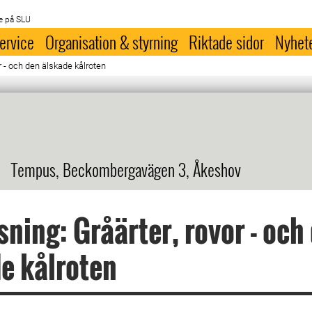
e på SLU
ervice
Organisation & styrning
Riktade sidor
Nyhet
r - och den älskade kålroten
Tempus, Beckombergavägen 3, Åkeshov
sning: Gråärter, rovor - och
e kålroten