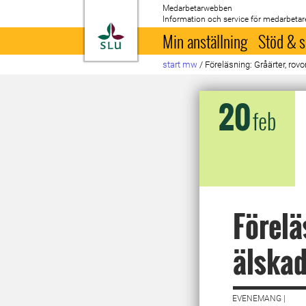
Medarbetarwebben
Information och service för medarbetar
Till startsida
Min anställning
Stöd & s
start mw
/
Föreläsning: Gråärter, rovo
20
feb
Förelä
älskad
EVENEMANG |