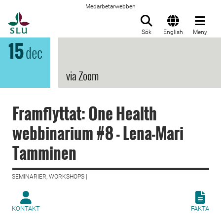
Medarbetarwebben
Till startsida
Sök
English
Meny
15
dec
via Zoom
Framflyttat: One Health
webbinarium #8 - Lena-Mari
Tamminen
SEMINARIER, WORKSHOPS |
KONTAKT
FAKTA