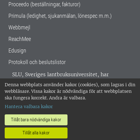
Proceedo (beställningar, fakturor)
Primula (ledighet, sjukanmälan, lönespec m.m.)
Webbmejl
ReachMee
Edusign
Protokoll och beslutslistor
SLU, Sveriges lantbruksuniversitet, har
verksamhet över hela Sverige. Huvudorter är
Denna webbplats använder kakor (cookies), som lagras i din
Alnarp, Uppsala och Umeå.
SLU är
webbläsare. Vissa kakor är nödvändiga för att webbplatsen
miljöcertifierat enligt ISO 14001. •
Telefon:
ska fungera korrekt. Andra är valbara.
018-67 10 00 • Org nr: 202100-2817 •
Om
Hantera valbara kakor
medarbetarwebben
•
SLU:s fakturaadress
•
Om SLU:s webbplatser
•
Vid KRIS
Tillåt bara nödvändiga kakor
•
Hantera kakor
•
Behandling av
Tillåt alla kakor
personuppgifter