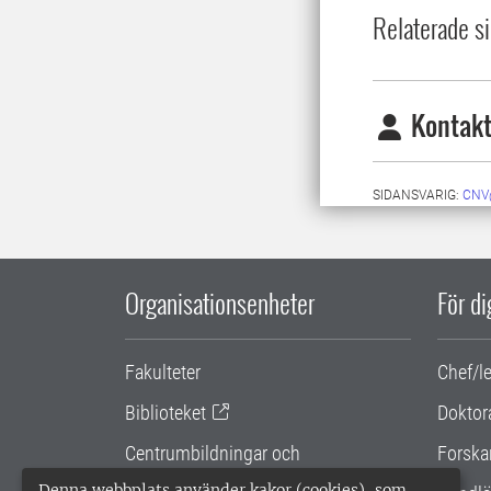
Relaterade si
Kontakt
SIDANSVARIG:
CNV
Organisationsenheter
För d
Fakulteter
Chef/l
Biblioteket
Doktor
Centrumbildningar och
Forska
samarbetsprojekt
Denna webbplats använder kakor (cookies), som