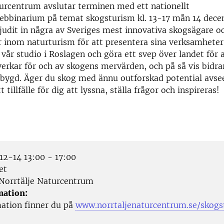
urcentrum avslutar terminen med ett nationellt
webbinarium på temat skogsturism kl. 13-17 mån 14 dece
bjudit in några av Sveriges mest innovativa skogsägare o
r inom naturturism för att presentera sina verksamhete
n vår studio i Roslagen och göra ett svep över landet för 
erkar för och av skogens mervärden, och på så vis bidrar 
sbygd. Äger du skog med ännu outforskad potential avse
t tillfälle för dig att lyssna, ställa frågor och inspireras!
2-14 13:00 - 17:00
et
Norrtälje Naturcentrum
mation:
ation finner du på
www.norrtaljenaturcentrum.se/skogs