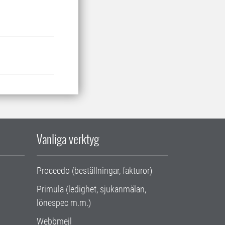
Vanliga verktyg
Proceedo (beställningar, fakturor)
Primula (ledighet, sjukanmälan,
lönespec m.m.)
Webbmejl