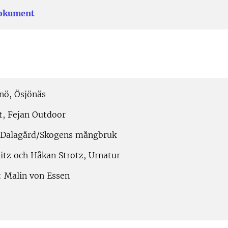
dokument
nnö, Ösjönäs
t, Fejan Outdoor
, Dalagård/Skogens mångbruk
nitz och Håkan Strotz, Urnatur
 Malin von Essen