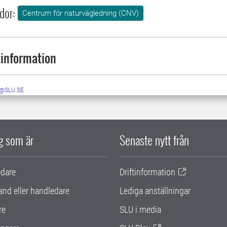
dor:
Centrum för naturvägledning (CNV)
information
@SLU.SE
ig som är
Senaste nytt från
edare
Driftinformation
and eller handledare
Lediga anställningar
re
SLU i media