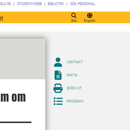
SLU.SE
STUDENTWEBB
BIBLIOTEK
SÖK PERSONAL
er
Sök
English
KONTAKT
FAKTA
SKRIV UT
ium om
PROGRAM