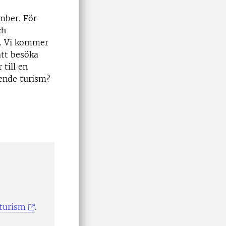
mber. För
ch
r. Vi kommer
att besöka
till en
ende turism?
turism
.