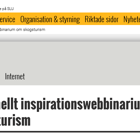
e på SLU
ervice
Organisation & styrning
Riktade sidor
Nyhet
ebbinarium om skogsturism
Internet
ellt inspirationswebbinar
turism