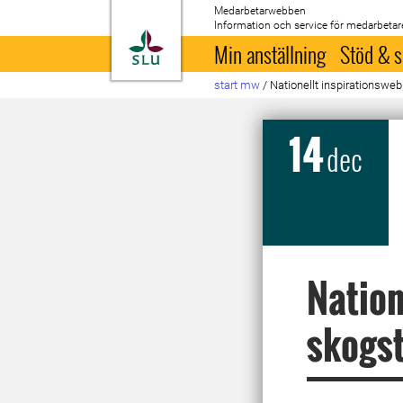
Medarbetarwebben
Information och service för medarbetar
Till startsida
Min anställning
Stöd & s
start mw
/
Nationellt inspirationsw
14
dec
Nation
skogs