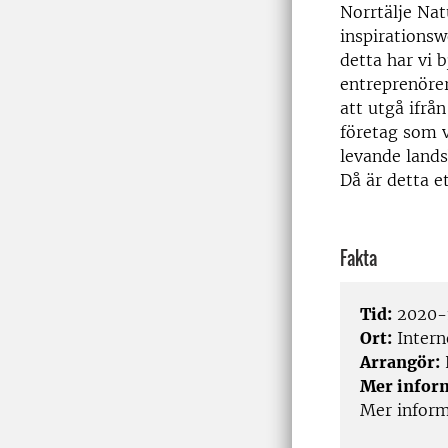
Norrtälje Nat
inspirations
detta har vi 
entreprenöre
att utgå ifrå
företag som v
levande land
Då är detta et
Fakta
Tid:
2020-1
Ort:
Intern
Arrangör:
Mer infor
Mer inform