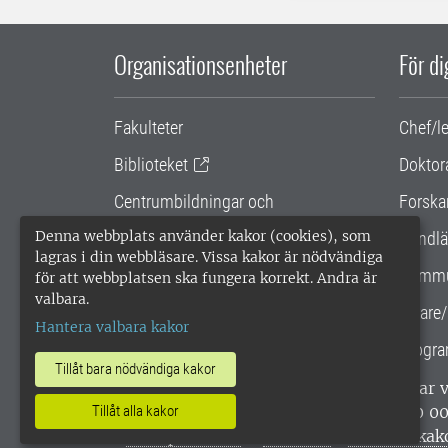
Organisationsenheter
För d
Fakulteter
Chef/l
Biblioteket
Doktor
Centrumbildningar och
Forska
samarbetsprojekt
Denna webbplats använder kakor (cookies), som
Handlä
lagras i din webbläsare. Vissa kakor är nödvändiga
Gemensamma verksamhetsstödet
Kommu
för att webbplatsen ska fungera korrekt. Andra är
valbara.
SLU Holding
Lärare/
Hantera valbara kakor
Progra
Tillåt bara nödvändiga kakor
SLU, Sveriges lantbruksuniversitet, har
enligt ISO 14001. •
Telefon: 018-67 10 0
Tillåt alla kakor
webbplatser
•
Vid KRIS
•
Hantera kak