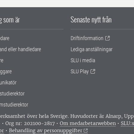
ig som är
Senaste nytt från
edare
Driftinformation
and eller handledare
Lediga anställningar
re
SLU i media
ggare
SLU Play
nikatör
studierektor
mstudierektor
 verksamhet över hela Sverige. Huvudorter är Alnarp, U
0 • Org nr: 202100-2817 •
Om medarbetarwebben
•
SLU:s
or
•
Behandling av personuppgifter