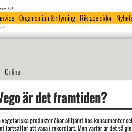
e på SLU
ervice
Organisation & styrning
Riktade sidor
Nyhet
en?
Online
ego är det framtiden?
å vegetariska produkter ökar alltjämt hos konsumenter och 
t fortsätter att växa i rekordfart. Men varför är det så gl