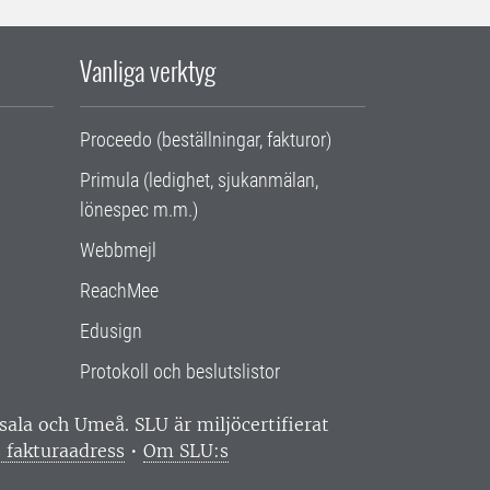
Vanliga verktyg
Proceedo (beställningar, fakturor)
Primula (ledighet, sjukanmälan,
lönespec m.m.)
Webbmejl
ReachMee
Edusign
Protokoll och beslutslistor
ppsala och Umeå.
SLU är miljöcertifierat
 fakturaadress
•
Om SLU:s