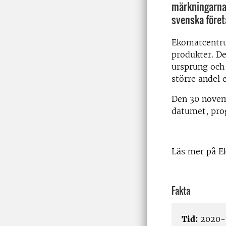
märkningarna 
svenska före
Ekomatcentru
produkter. De
ursprung och 
större andel 
Den 30 novemb
datumet, pr
Läs mer på 
Fakta
Tid:
2020-1