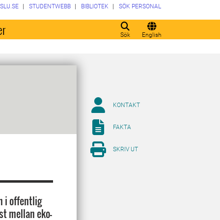
SLU.SE
STUDENTWEBB
BIBLIOTEK
SÖK PERSONAL
er
Sök
English
KONTAKT
FAKTA
SKRIV UT
i offentlig
est mellan eko-