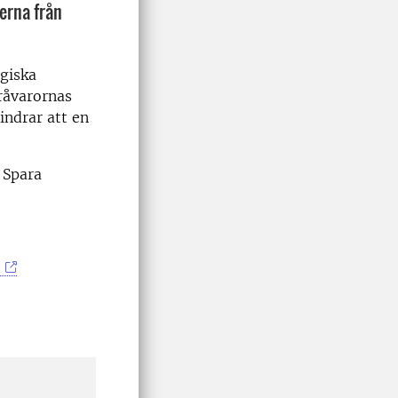
erna från
giska
 råvarornas
indrar att en
 Spara
?