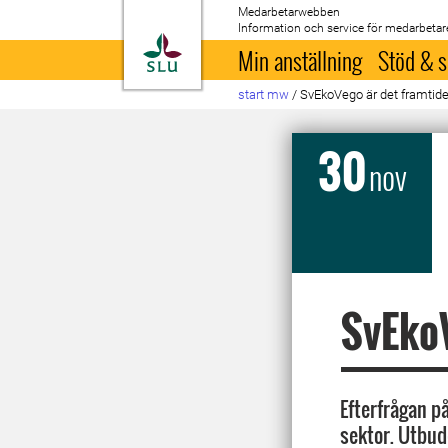
Medarbetarwebben
Information och service för medarbetar
Till startsida
Min anställning
Stöd & s
start mw
/
SvEkoVego är det framtid
30
nov
SvEkoV
Efterfrågan p
sektor. Utbude