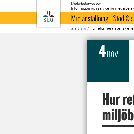
Medarbetarwebben
Information och service för medarbetar
Till startsida
Min anställning
Stöd & s
start mw
/
Hur reformera svensk ene
4
nov
Hur re
miljöb