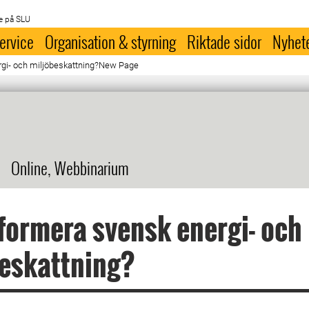
e på SLU
ervice
Organisation & styrning
Riktade sidor
Nyhet
rgi- och miljöbeskattning?New Page
Online, Webbinarium
formera svensk energi- och
eskattning?