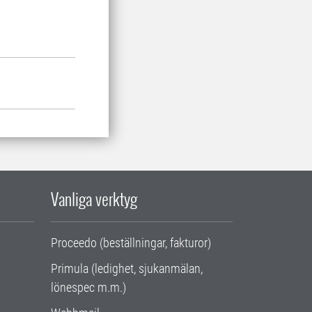
Vanliga verktyg
Proceedo (beställningar, fakturor)
Primula (ledighet, sjukanmälan,
lönespec m.m.)