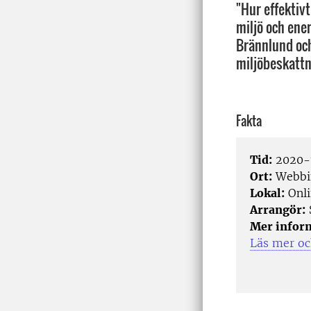
"Hur effektiv
miljö och ene
Brännlund och
miljöbeskattn
Fakta
Tid:
2020-1
Ort:
Webbi
Lokal:
Onli
Arrangör:
Mer infor
Läs mer oc