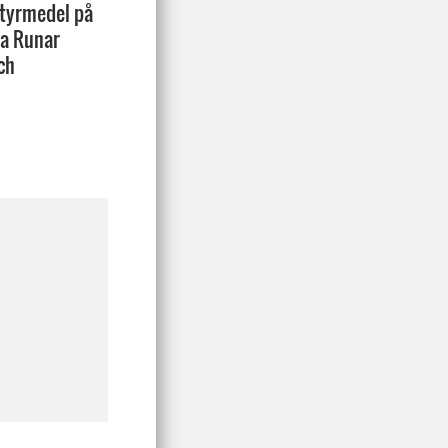
styrmedel på
na Runar
ch