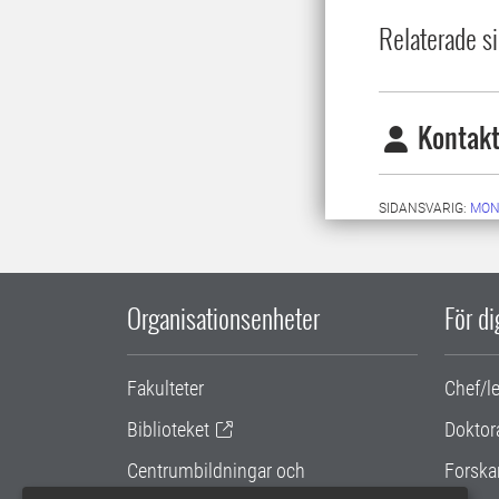
Relaterade si
Kontakt
SIDANSVARIG:
MON
Organisationsenheter
För d
Fakulteter
Chef/l
Biblioteket
Doktor
Centrumbildningar och
Forska