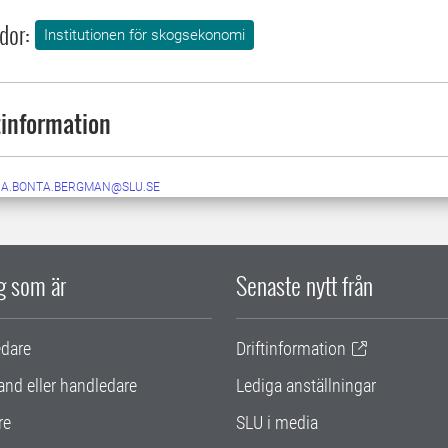
dor:
Institutionen för skogsekonomi
information
A.BONTA.BERGMAN@SLU.SE
ig som är
Senaste nytt från
edare
Driftinformation
and eller handledare
Lediga anställningar
re
SLU i media