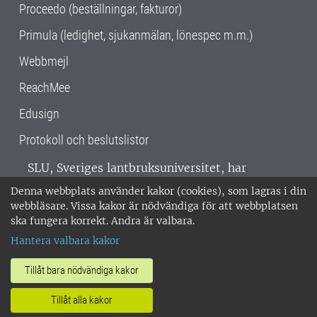
Proceedo (beställningar, fakturor)
Primula (ledighet, sjukanmälan, lönespec m.m.)
Webbmejl
ReachMee
Edusign
Protokoll och beslutslistor
SLU, Sveriges lantbruksuniversitet, har
verksamhet över hela Sverige. Huvudorter är
Denna webbplats använder kakor (cookies), som lagras i din
Alnarp, Uppsala och Umeå.
SLU är
webbläsare. Vissa kakor är nödvändiga för att webbplatsen
miljöcertifierat enligt ISO 14001. •
Telefon:
ska fungera korrekt. Andra är valbara.
018-67 10 00 • Org nr: 202100-2817 •
Om
Hantera valbara kakor
medarbetarwebben
•
SLU:s fakturaadress
•
Om SLU:s webbplatser
•
Vid KRIS
Tillåt bara nödvändiga kakor
•
Hantera kakor
•
Behandling av
Tillåt alla kakor
personuppgifter