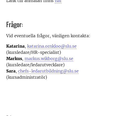
Länk till anmälan finns
här
Frågor:
Vid eventuella frågor, vänligen kontakta:
Katarina
,
katarina.ornkloo@slu.se
(kursledare/HR-specialist)
Markus
,
markus.wikborg@slu.se
(kursledare/ledarutvecklare)
Sara
,
chefs-ledarutbildning@slu.se
(kursadministratör)