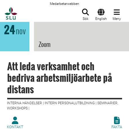
Medarbetarwebben
Till startsida
Sök
English
Meny
24
nov
Zoom
Att leda verksamhet och
bedriva arbetsmiljöarbete på
distans
INTERNA HÄNDELSER | INTERN PERSONALUTBILDNING | SEMINARIER,
WORKSHOPS |
KONTAKT
FAKTA