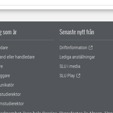
ig som är
Senaste nytt från
edare
Driftinformation
and eller handledare
Lediga anställningar
re
SLU i media
ggare
SLU Play
nikatör
studierektor
mstudierektor