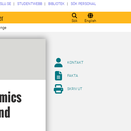
SLU.SE
STUDENTWEBB
BIBLIOTEK
SÖK PERSONAL
er
Sök
English
ange
KONTAKT
FAKTA
SKRIV UT
mics
and