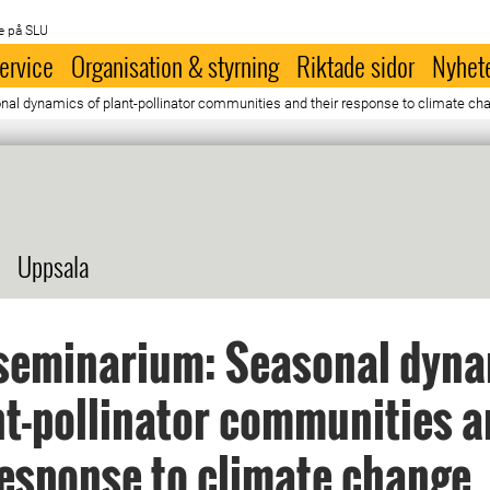
e på SLU
ervice
Organisation & styrning
Riktade sidor
Nyhet
 dynamics of plant-pollinator communities and their response to climate ch
Uppsala
eminarium: Seasonal dyna
nt-pollinator communities 
response to climate change