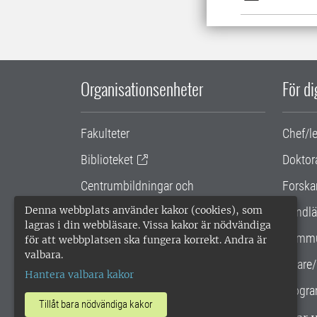
Organisationsenheter
För d
Fakulteter
Chef/l
Biblioteket
Doktor
Centrumbildningar och
Forska
samarbetsprojekt
Denna webbplats använder kakor (cookies), som
Handlä
lagras i din webbläsare. Vissa kakor är nödvändiga
Gemensamma verksamhetsstödet
Kommu
för att webbplatsen ska fungera korrekt. Andra är
valbara.
SLU Holding
Lärare/
Hantera valbara kakor
Progra
Tillåt bara nödvändiga kakor