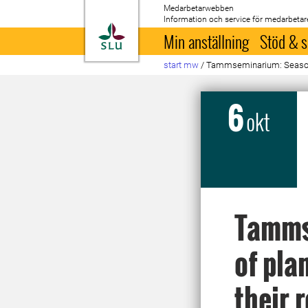
Medarbetarwebben
Information och service för medarbetar
Till startsida
Min anställning
Stöd & s
start mw
/
Tammseminarium: Seasonal
6
okt
Tamms
of pla
their 