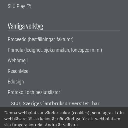
SLU Play
Vanliga verktyg
Proceedo (beställningar, fakturor)
Primula (ledighet, sjukanmälan, lönespec m.m.)
Webbmejl
ReachMee
Edusign
Protokoll och beslutslistor
SLU, Sveriges lantbruksuniversitet, har
verksamhet över hela Sverige. Huvudorter är
Denna webbplats använder kakor (cookies), som lagras i din
Alnarp, Uppsala och Umeå.
SLU är
webbläsare. Vissa kakor är nödvändiga för att webbplatsen
miljöcertifierat enligt ISO 14001. •
Telefon:
ska fungera korrekt. Andra är valbara.