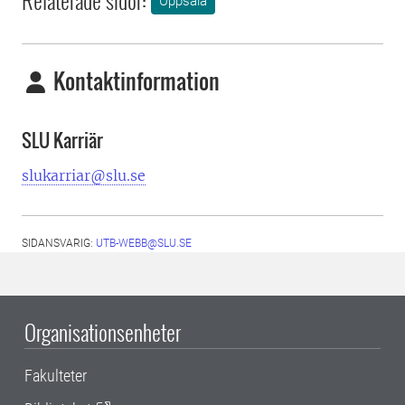
Relaterade sidor:
Uppsala
Kontaktinformation
SLU Karriär
slukarriar@slu.se
SIDANSVARIG:
UTB-WEBB@SLU.SE
Organisationsenheter
Fakulteter