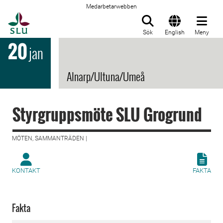
Medarbetarwebben
Till startsida
Sök
English
Meny
20
jan
Alnarp/Ultuna/Umeå
Styrgruppsmöte SLU Grogrund
MÖTEN, SAMMANTRÄDEN |
KONTAKT
FAKTA
Fakta