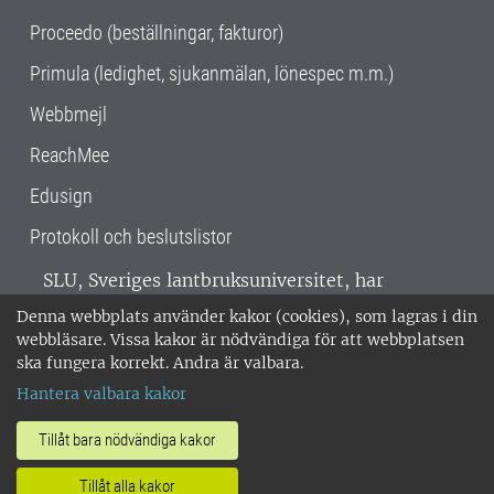
Proceedo (beställningar, fakturor)
Primula (ledighet, sjukanmälan, lönespec m.m.)
Webbmejl
ReachMee
Edusign
Protokoll och beslutslistor
SLU, Sveriges lantbruksuniversitet, har
verksamhet över hela Sverige. Huvudorter är
Denna webbplats använder kakor (cookies), som lagras i din
Alnarp, Uppsala och Umeå.
SLU är
webbläsare. Vissa kakor är nödvändiga för att webbplatsen
miljöcertifierat enligt ISO 14001. •
Telefon:
ska fungera korrekt. Andra är valbara.
018-67 10 00 • Org nr: 202100-2817 •
Om
Hantera valbara kakor
medarbetarwebben
•
SLU:s fakturaadress
•
Om SLU:s webbplatser
•
Vid KRIS
Tillåt bara nödvändiga kakor
•
Hantera kakor
•
Behandling av
Tillåt alla kakor
personuppgifter