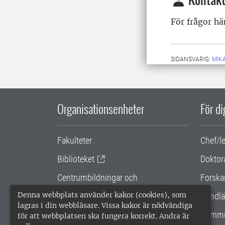
För frågor hä
SIDANSVARIG:
MIK
Organisationsenheter
För d
Fakulteter
Chef/l
Biblioteket
Doktor
Centrumbildningar och
Forska
samarbetsprojekt
Denna webbplats använder kakor (cookies), som
Handlä
lagras i din webbläsare. Vissa kakor är nödvändiga
Gemensamma verksamhetsstödet
Kommu
för att webbplatsen ska fungera korrekt. Andra är