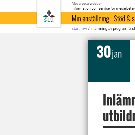
Medarbetarwebben
Information och service för medarbetar
Till startsida
Min anställning
Stöd & s
start mw
/
Inlämning av programförsl
30
jan
Inlämn
utbil