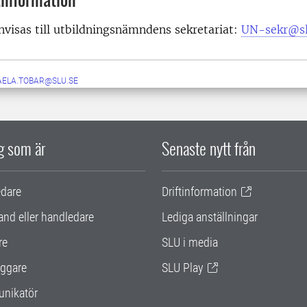
nvisas till utbildningsnämndens sekretariat:
UN-sekr@sl
AELA.TOBAR@SLU.SE
ig som är
Senaste nytt från
edare
Driftinformation
and eller handledare
Lediga anställningar
re
SLU i media
ggare
SLU Play
nikatör