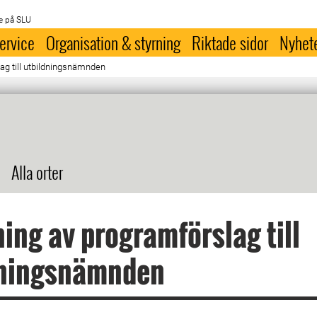
e på SLU
ervice
Organisation & styrning
Riktade sidor
Nyhet
ag till utbildningsnämnden
Alla orter
ing av programförslag till
dningsnämnden