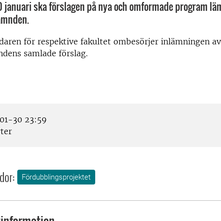
 januari ska förslagen på nya och omformade program lämn
ämnden.
daren för respektive fakultet ombesörjer inlämningen av
ens samlade förslag.
01-30 23:59
ter
dor:
Fördubblingsprojektet
information