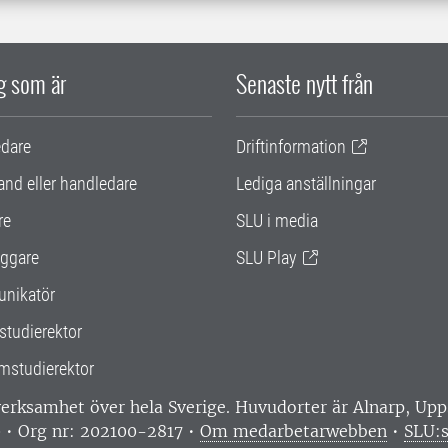
ig som är
Senaste nytt från
edare
Driftinformation
and eller handledare
Lediga anställningar
re
SLU i media
ggare
SLU Play
nikatör
studierektor
mstudierektor
 verksamhet över hela Sverige. Huvudorter är Alnarp, U
0 • Org nr: 202100-2817 •
Om medarbetarwebben
•
SLU:s