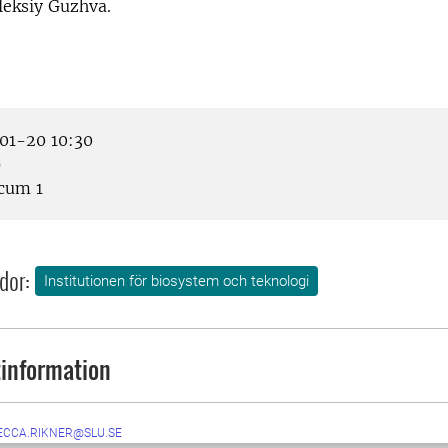
leksiy Guzhva.
1-20 10:30
p
cum 1
dor:
Institutionen för biosystem och teknologi
information
ECCA.RIKNER@SLU.SE