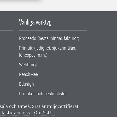
Vanliga verktyg
Proceedo (beställningar, fakturor)
Primula (ledighet, sjukanmälan,
lönespec m.m.)
Webbmejl
ReachMee
Edusign
Protokoll och beslutslistor
ppsala och Umeå.
SLU är miljöcertifierat
 fakturaadress
•
Om SLU:s