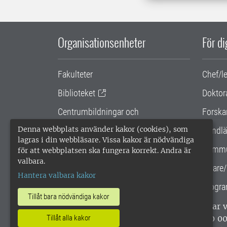
Organisationsenheter
För d
Fakulteter
Chef/l
Biblioteket
Doktor
Centrumbildningar och
Forska
samarbetsprojekt
Denna webbplats använder kakor (cookies), som
Handlä
lagras i din webbläsare. Vissa kakor är nödvändiga
Gemensamma verksamhetsstödet
Kommu
för att webbplatsen ska fungera korrekt. Andra är
valbara.
SLU Holding
Lärare/
Hantera valbara kakor
Progra
Tillåt bara nödvändiga kakor
SLU, Sveriges lantbruksuniversitet, har
enligt ISO 14001. •
Telefon: 018-67 10 0
Tillåt alla kakor