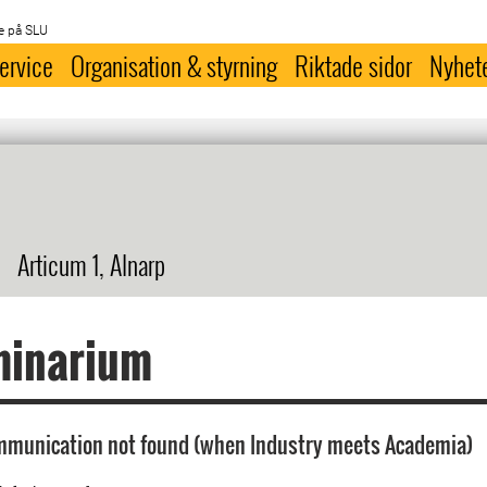
e på SLU
ervice
Organisation & styrning
Riktade sidor
Nyhet
Articum 1, Alnarp
minarium
ommunication not found (when Industry meets Academia)